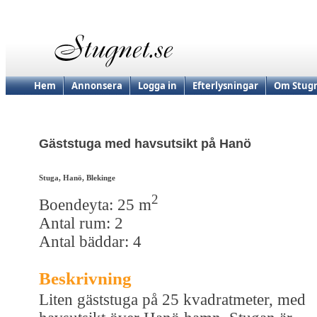
Hem
Annonsera
Logga in
Efterlysningar
Om Stugn
Gäststuga med havsutsikt på Hanö
Stuga, Hanö, Blekinge
2
Boendeyta: 25 m
Antal rum: 2
Antal bäddar: 4
Beskrivning
Liten gäststuga på 25 kvadratmeter, med