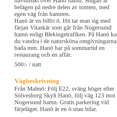
havsutsikt över Hanö hamn. Stugan är
belägen på nedre delen av tomten, med
egen väg från hamnen.
Hanö är en bilfri ö. Hit tar man sig med
färjan Vitaskär som går från Nogersund
hamn enligt Blekingetrafiken. På Hanö k
du vandra i de natursköna omgivningarna
bada mm. Hanö har på sommartid en
restaurang och en affär.
500:- / natt
Vägbeskrivning
Från Malmö: Följ E22, sväng höger efter
Sölvesborg Skylt Hanö, följ väg 123 mot
Nogersund hamn. Gratis parkering vid
färjeläget. Hanö är en ö utan bilar.