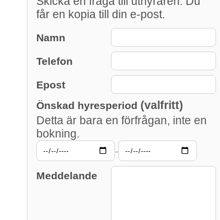
Skicka en fråga till uthyraren. Du
får en kopia till din e-post.
Namn
Telefon
Epost
(valfritt)
Önskad hyresperiod
Detta är bara en förfrågan, inte en
bokning.
–
Meddelande