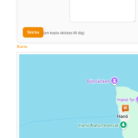
(en kopia skickas till dig)
Karta