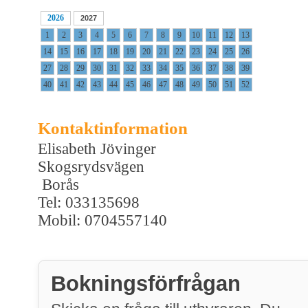
2026
2027
1
2
3
4
5
6
7
8
9
10
11
12
13
14
15
16
17
18
19
20
21
22
23
24
25
26
27
28
29
30
31
32
33
34
35
36
37
38
39
40
41
42
43
44
45
46
47
48
49
50
51
52
Kontaktinformation
Elisabeth Jövinger
Skogsrydsvägen
Borås
Tel: 033135698
Mobil: 0704557140
Bokningsförfrågan