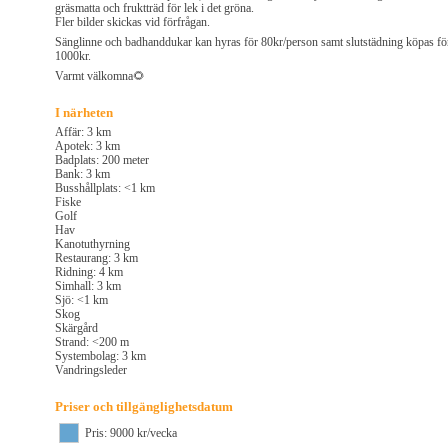
gräsmatta och fruktträd för lek i det gröna.
Fler bilder skickas vid förfrågan.
Sänglinne och badhanddukar kan hyras för 80kr/person samt slutstädning köpas fö
1000kr.
Varmt välkomna🌻
I närheten
Affär: 3 km
Apotek: 3 km
Badplats: 200 meter
Bank: 3 km
Busshållplats: <1 km
Fiske
Golf
Hav
Kanotuthyrning
Restaurang: 3 km
Ridning: 4 km
Simhall: 3 km
Sjö: <1 km
Skog
Skärgård
Strand: <200 m
Systembolag: 3 km
Vandringsleder
Priser och tillgänglighetsdatum
Pris: 9000 kr/vecka