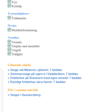
Frys
Kylskåp
Tvättmöjligheter:
Tvättmaskin
Övrigt:
Mobiltelefontäckning
Utomhus:
Veranda
Uteplats med utemöbler
Utegrill
Trädgård
Liknande objekt
» Stuga vid Mälaren, sjötomt: 7 bäddar
» Sommarstuga på egen ö i Väddöviken: 7 bäddar
» Fritidshus på Runmarö med egen strand: 7 bäddar
» Rymligt fritidshus nära havet: 7 bäddar
Fler i samma område
» Stugor i Gustavsberg