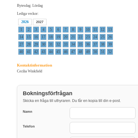
Bytesdag: Lördag
Lediga veckor:
2026
2027
1
2
3
4
5
6
7
8
9
10
11
12
13
14
15
16
17
18
19
20
21
22
23
24
25
26
27
28
29
30
31
32
33
34
35
36
37
38
39
40
41
42
43
44
45
46
47
48
49
50
51
52
Kontaktinformation
Cecilia Winkfield
Bokningsförfrågan
Skicka en fråga till uthyraren. Du får en kopia till din e-post.
Namn
Telefon