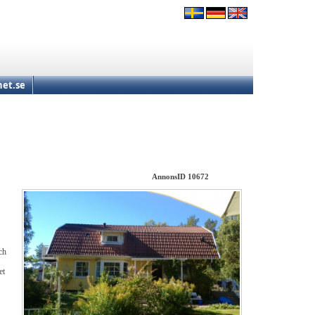
et.se
AnnonsID 10672
ch
et