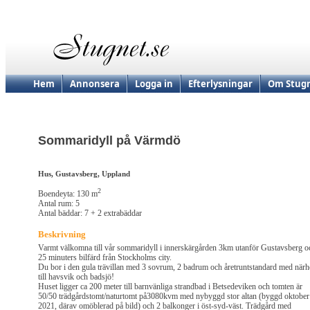
Hem
Annonsera
Logga in
Efterlysningar
Om Stugn
Sommaridyll på Värmdö
Hus, Gustavsberg, Uppland
2
Boendeyta: 130 m
Antal rum: 5
Antal bäddar: 7 + 2 extrabäddar
Beskrivning
Varmt välkomna till vår sommaridyll i innerskärgården 3km utanför Gustavsberg o
25 minuters bilfärd från Stockholms city.
Du bor i den gula trävillan med 3 sovrum, 2 badrum och åretruntstandard med närh
till havsvik och badsjö!
Huset ligger ca 200 meter till barnvänliga strandbad i Betsedeviken och tomten är
50/50 trädgårdstomt/naturtomt på3080kvm med nybyggd stor altan (byggd oktober
2021, därav omöblerad på bild) och 2 balkonger i öst-syd-väst. Trädgård med