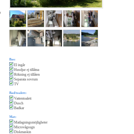
r
Bas:
El ingår
Husdjur ej tillåtna
Rökning ej tillåten
Separata sovrum
TV
Bad/toalett:
Vattentoalett
Dusch
Badkar
Mat:
Matlagningsmöjligheter
Microvågsugn
Diskmaskin