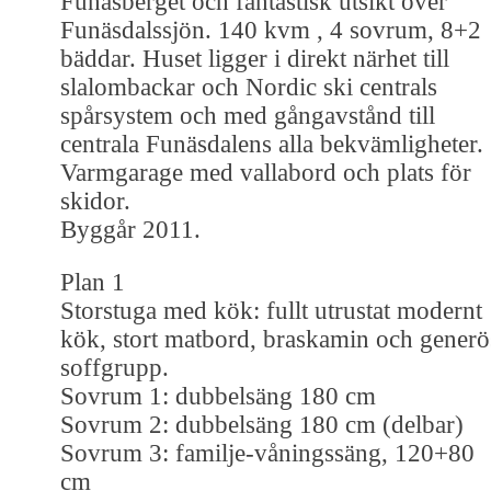
Funäsberget och fantastisk utsikt över
Funäsdalssjön. 140 kvm , 4 sovrum, 8+2
bäddar. Huset ligger i direkt närhet till
slalombackar och Nordic ski centrals
spårsystem och med gångavstånd till
centrala Funäsdalens alla bekvämligheter.
Varmgarage med vallabord och plats för
skidor.
Byggår 2011.
Plan 1
Storstuga med kök: fullt utrustat modernt
kök, stort matbord, braskamin och generö
soffgrupp.
Sovrum 1: dubbelsäng 180 cm
Sovrum 2: dubbelsäng 180 cm (delbar)
Sovrum 3: familje-våningssäng, 120+80
cm