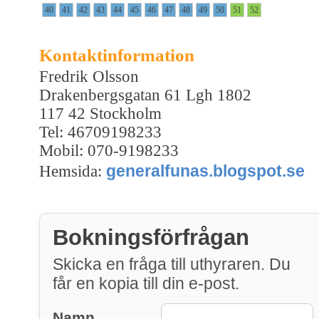
40
41
42
43
44
45
46
47
48
49
50
51
52
Kontaktinformation
Fredrik Olsson
Drakenbergsgatan 61 Lgh 1802
117 42 Stockholm
Tel: 46709198233
Mobil: 070-9198233
generalfunas.blogspot.se
Hemsida:
Bokningsförfrågan
Skicka en fråga till uthyraren. Du
får en kopia till din e-post.
Namn