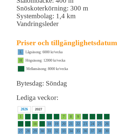
Slalombacke: 400 m
Snöskoterkörning: 300 m
Systembolag: 1,4 km
Vandringsleder
Priser och tillgänglighetsdatum
L
Lågsäsong: 6000 kr/vecka
H
Högsäsong: 12000 kr/vecka
M1
Mellansäsong: 8000 kr/vecka
Bytesdag: Söndag
Lediga veckor:
2026
2027
1
2
3
4
5
6
7
8
9
10
11
12
13
14
15
16
17
18
19
20
21
22
23
24
25
26
27
28
29
30
31
32
33
34
35
36
37
38
39