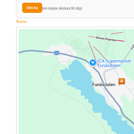
(en kopia skickas till dig)
Karta