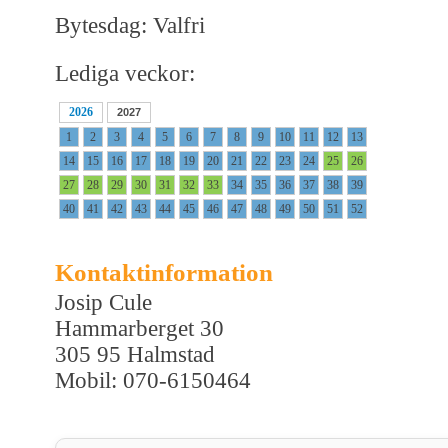
Bytesdag: Valfri
Lediga veckor:
2026
2027
1
2
3
4
5
6
7
8
9
10
11
12
13
14
15
16
17
18
19
20
21
22
23
24
25
26
27
28
29
30
31
32
33
34
35
36
37
38
39
40
41
42
43
44
45
46
47
48
49
50
51
52
Kontaktinformation
Josip Cule
Hammarberget 30
305 95 Halmstad
Mobil: 070-6150464