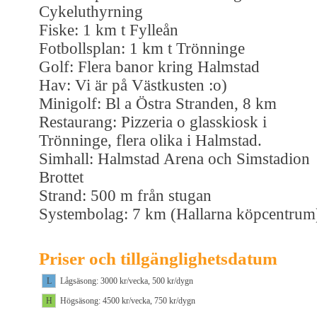
Cykeluthyrning
Fiske: 1 km t Fylleån
Fotbollsplan: 1 km t Trönninge
Golf: Flera banor kring Halmstad
Hav: Vi är på Västkusten :o)
Minigolf: Bl a Östra Stranden, 8 km
Restaurang: Pizzeria o glasskiosk i
Trönninge, flera olika i Halmstad.
Simhall: Halmstad Arena och Simstadion
Brottet
Strand: 500 m från stugan
Systembolag: 7 km (Hallarna köpcentrum
Priser och tillgänglighetsdatum
L
Lågsäsong: 3000 kr/vecka, 500 kr/dygn
H
Högsäsong: 4500 kr/vecka, 750 kr/dygn