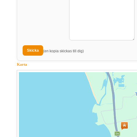
(en kopia skickas till dig)
Karta