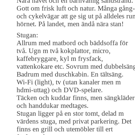
Nära havet och en barnvänlig sandstrand.
Gott om frisk luft och natur. Många gång-
och cykelvägar att ge sig ut på alldeles ru
hörnet. På landet, men ändå nära stan!
Stugan:
Allrum med matbord och bäddsoffa för
två. Ugn m två kokplattor, micro,
kaffebryggare, kyl m frysfack,
vattenkokare etc. Sovrum med dubbelsän
Badrum med duschkabin. En tältsäng.
Wi-Fi (light), tv (utan kanaler men m
hdmi-uttag) och DVD-spelare.
Täcken och kuddar finns, men sängkläder
och handdukar medtages.
Stugan ligger på en stor tomt, delad m
värdens stuga, med privat parkering. Det
finns en grill och utemöbler till ert