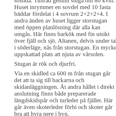
solsida. Timrad genuin stuga om 80 kvm.
Huset inrymmer en sovdel med 10 fasta
bäddar fördelat i 4 sovrum 2+2+2+4. I
andra änden av huset ligger storstugan
med öppen planlösning där alla kan
umgås. Här finns barkök med fin utsikt
över fjäll och sjö. Altanen, delvis under t
i söderläge, nås från storstugan. En mycke
uppskattad plats att njuta av vårsolen.
Stugan är rök och djurfri.
Via en skidled ca 600 m från stugan går
det att ta sig till backarna och
skidanläggningen. Åt andra hållet i direkt
anslutning finns både preparerade
längdskidspår och turleder på fjället. Här
går även skoterleder förbi och skoter går
bra att hyra nere i byn.