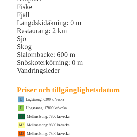
Fiske
Fjäll
Längdskidåkning: 0 m
Restaurang: 2 km
Sjö
Skog
Slalombacke: 600 m
Snöskoterkörning: 0 m
Vandringsleder
Priser och tillgänglighetsdatum
L
Lågsäsong: 6300 kr/vecka
H
Högsäsong: 17800 kr/vecka
M1
Mellansäsong: 7800 kr/vecka
M2
Mellansäsong: 9800 kr/vecka
M3
Mellansäsong: 7300 kr/vecka