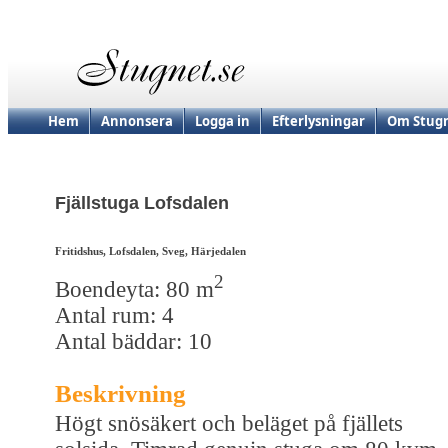
Hem
Annonsera
Logga in
Efterlysningar
Om Stugn
Fjällstuga Lofsdalen
Fritidshus, Lofsdalen, Sveg, Härjedalen
2
Boendeyta: 80 m
Antal rum: 4
Antal bäddar: 10
Beskrivning
Högt snösäkert och beläget på fjällets