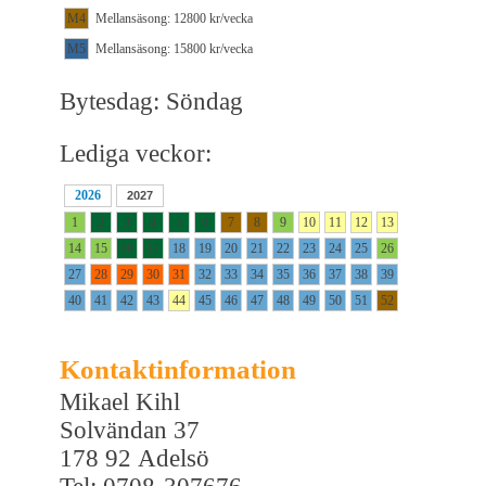
M4
Mellansäsong: 12800 kr/vecka
M5
Mellansäsong: 15800 kr/vecka
Bytesdag: Söndag
Lediga veckor:
2026
2027
1
2
3
4
5
6
7
8
9
10
11
12
13
14
15
16
17
18
19
20
21
22
23
24
25
26
27
28
29
30
31
32
33
34
35
36
37
38
39
40
41
42
43
44
45
46
47
48
49
50
51
52
Kontaktinformation
Mikael Kihl
Solvändan 37
178 92 Adelsö