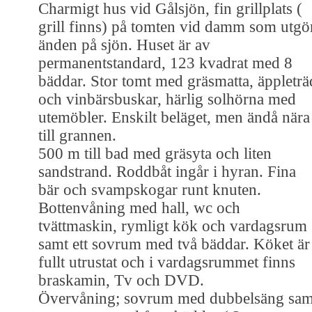
Charmigt hus vid Gålsjön, fin grillplats (
grill finns) på tomten vid damm som utgö
änden på sjön. Huset är av
permanentstandard, 123 kvadrat med 8
bäddar. Stor tomt med gräsmatta, äppleträ
och vinbärsbuskar, härlig solhörna med
utemöbler. Enskilt beläget, men ändå nära
till grannen.
500 m till bad med gräsyta och liten
sandstrand. Roddbåt ingår i hyran. Fina
bär och svampskogar runt knuten.
Bottenvåning med hall, wc och
tvättmaskin, rymligt kök och vardagsrum
samt ett sovrum med två bäddar. Köket är
fullt utrustat och i vardagsrummet finns
braskamin, Tv och DVD.
Övervåning; sovrum med dubbelsäng sam