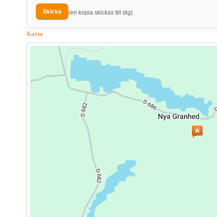
(en kopia skickas till dig)
Karta