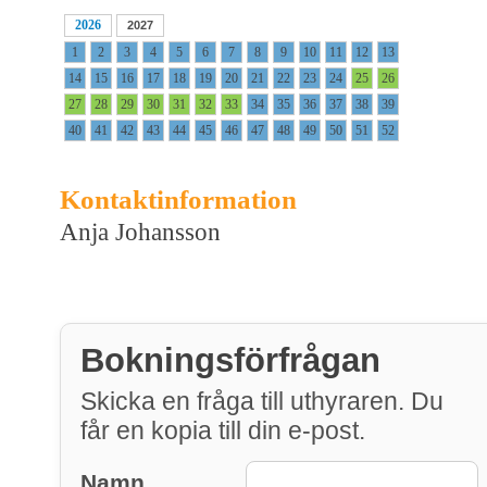
2026
2027
1
2
3
4
5
6
7
8
9
10
11
12
13
14
15
16
17
18
19
20
21
22
23
24
25
26
27
28
29
30
31
32
33
34
35
36
37
38
39
40
41
42
43
44
45
46
47
48
49
50
51
52
Kontaktinformation
Anja Johansson
Bokningsförfrågan
Skicka en fråga till uthyraren. Du
får en kopia till din e-post.
Namn