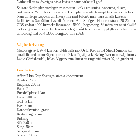
Närhet till ett av Sveriges bästa laxfiske samt närhet till golf.
Stugan: Nedre plan vardagsrum /sovrum , kök / utrustning. vattentoa, dusch,
tvättmaskin. WIFI fiber för datorer. Övre plan sovloft. 6 sovplatser kan ev utökas.
Nära till Torps köpcentrum (Ikea) mm med bil ca 6 min- nära till alla kustens
faciliteter ex Saltkällan. Lysekil, Nordens Ark, Smögen, Hunnebostrand 20-25 min.
OBS endast 4900 kr/vecka lågsesong . 5900:- högsesong. Vi måna om att ni skall f
en trevlig semestervistelse hos oss och gör vårt bästa för att uppfylla det. obs Lörd
till Lördag. Lat 58.413053 Longitud 11.723637
Vägbeskrivning
Motorvägs avf. 97 4 km norr Uddevalla mot Oslo. Kör in vid Statoil Simons kör
parallellt med motorvägen norrut ca 2 km följ älgpark. Sväng över motorvägsbron 
Jakt o Gårdshandel , hålan Älgpark mm lättast att ringa vid avfart 97, så guidar vi.
I närheten
Affär: 7 km Torp Sveriges största köpcentrum
Apotek: 7 km
Badplats: 200 m
Bank: 7 km
Busshållplats: 1 km
Fiske: 200 m
Golf: 5 km
Hav: 3 km
Kanotuthyrning: gratis
Restaurang: 7 km
Ridning
Sjö: 250 m
Skog: 50 m
Skärgård: 3 km
Strand: 200 m