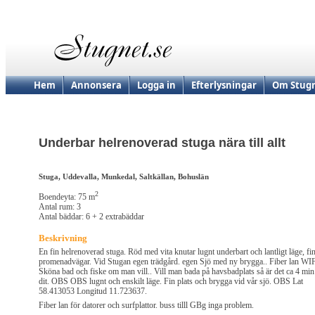
Hem
Annonsera
Logga in
Efterlysningar
Om Stugn
Underbar helrenoverad stuga nära till allt
Stuga, Uddevalla, Munkedal, Saltkällan, Bohuslän
2
Boendeyta: 75 m
Antal rum: 3
Antal bäddar: 6 + 2 extrabäddar
Beskrivning
En fin helrenoverad stuga. Röd med vita knutar lugnt underbart och lantligt läge, fi
promenadvägar. Vid Stugan egen trädgård. egen Sjö med ny brygga.. Fiber lan WIF
Sköna bad och fiske om man vill.. Vill man bada på havsbadplats så är det ca 4 min
dit. OBS OBS lugnt och enskilt läge. Fin plats och brygga vid vår sjö. OBS Lat
58.413053 Longitud 11.723637.
Fiber lan för datorer och surfplattor. buss tilll GBg inga problem.