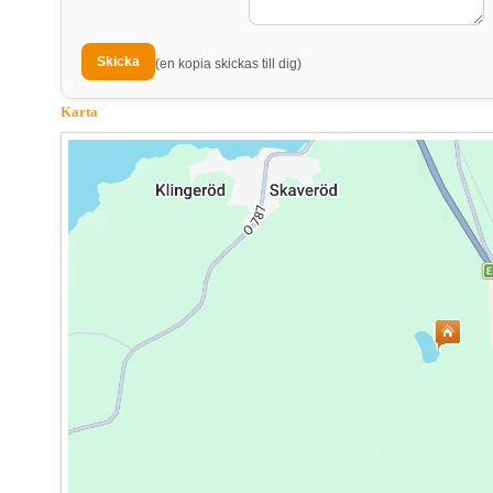
(en kopia skickas till dig)
Karta