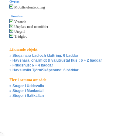
Övrigt:
Mobiltelefontäckning
Utomhus:
Veranda
Uteplats med utemöbler
Utegrill
Trädgård
Liknande objekt
» Stuga nära bad och klättring: 6 bäddar
» Havsnära, charmigt & välutrustat hus!: 6 + 2 bäddar
» Fritidshus: 6 + 4 bäddar
» Havsutsikt Tjörn/Skåpesund: 6 bäddar
Fler i samma område
» Stugor i Uddevalla
» Stugor i Munkedal
» Stugor i Saltkällan