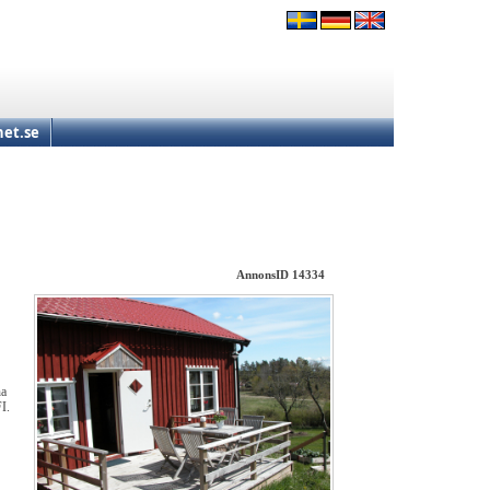
et.se
AnnonsID 14334
na
I.