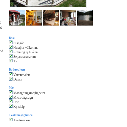
å
ag
Bas:
El ingår
Husdjur välkomna
vid
Rökning ej tillåten
Separata sovrum
TV
Bad/toalett:
Vattentoalett
Dusch
Mat:
Matlagningsmöjligheter
Microvågsugn
Frys
Kylskåp
Tvättmöjligheter:
Tvättmaskin