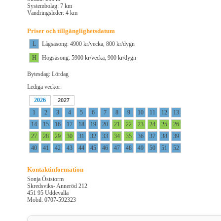
Systembolag: 7 km
Vandringsleder: 4 km
Priser och tillgänglighetsdatum
L
Lågsäsong: 4900 kr/vecka, 800 kr/dygn
H
Högsäsong: 5900 kr/vecka, 900 kr/dygn
Bytesdag: Lördag
Lediga veckor:
2026
2027
1
2
3
4
5
6
7
8
9
10
11
12
13
14
15
16
17
18
19
20
21
22
23
24
25
26
27
28
29
30
31
32
33
34
35
36
37
38
39
40
41
42
43
44
45
46
47
48
49
50
51
52
Kontaktinformation
Sonja Öststorm
Skredsviks- Anneröd 212
451 95 Uddevalla
Mobil: 0707-592323