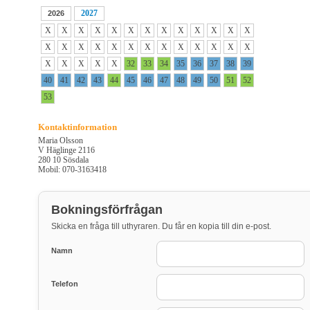
2027
2026
X
X
X
X
X
X
X
X
X
X
X
X
X
X
X
X
X
X
X
X
X
X
X
X
X
X
X
X
X
X
X
32
33
34
35
36
37
38
39
40
41
42
43
44
45
46
47
48
49
50
51
52
53
Kontaktinformation
Maria Olsson
V Häglinge 2116
280 10 Sösdala
Mobil: 070-3163418
Bokningsförfrågan
Skicka en fråga till uthyraren. Du får en kopia till din e-post.
Namn
Telefon