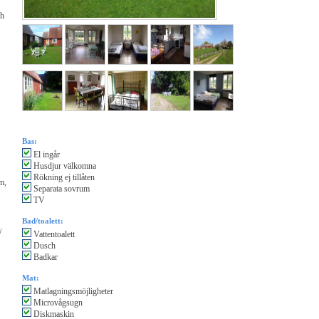
ch
Bas:
El ingår
Husdjur välkomna
Rökning ej tillåten
m,
Separata sovrum
TV
Bad/toalett:
/
Vattentoalett
Dusch
Badkar
Mat:
Matlagningsmöjligheter
Microvågsugn
Diskmaskin