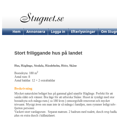
Hem
Annonsera
Logga in
Efterlysningar
Om Stugn
Stort friliggande hus på landet
Hus, Häglinge, Sösdala, Hässleholm, Höör, Skåne
2
Boendeyta: 180 m
Antal rum: 8
Antal bäddar: 12 + 2 extrabäddar
Beskrivning
Mycket naturskönt beläget hus på gammal gård utanför Häglinge. Perfekt för att
samla släkt och vänner. Bra läge för att utforska Skåne. Huset är rymligt med stor
bostadsyta och många rum.( ca 180 kvm ) omsorgsfullt renoverat och mycket
trivsamt. Mysigt även om man inte är så många i familjen, men rymmer ledigt tolv-
fjorton personer.
Vackert stort vardagsrum . Separat matrum. 2 badrum med toalett, dusch resp badka
plus en extra dusch i källarplanet.