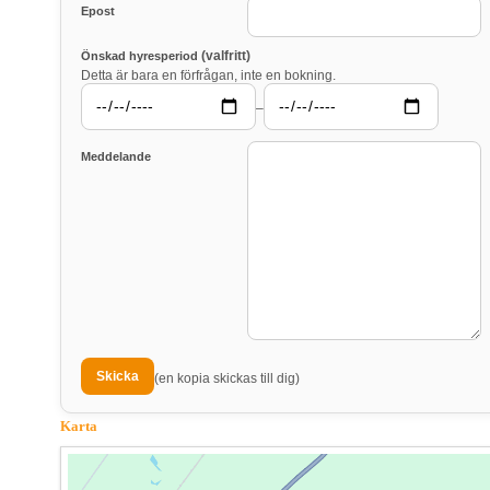
Epost
(valfritt)
Önskad hyresperiod
Detta är bara en förfrågan, inte en bokning.
–
Meddelande
(en kopia skickas till dig)
Karta