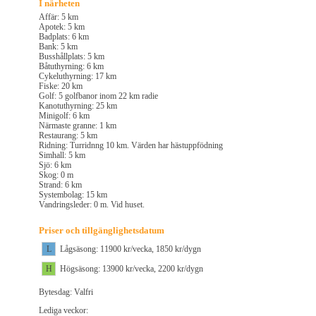
I närheten
Affär: 5 km
Apotek: 5 km
Badplats: 6 km
Bank: 5 km
Busshållplats: 5 km
Båtuthyrning: 6 km
Cykeluthyrning: 17 km
Fiske: 20 km
Golf: 5 golfbanor inom 22 km radie
Kanotuthyrning: 25 km
Minigolf: 6 km
Närmaste granne: 1 km
Restaurang: 5 km
Ridning: Turridnng 10 km. Värden har hästuppfödning
Simhall: 5 km
Sjö: 6 km
Skog: 0 m
Strand: 6 km
Systembolag: 15 km
Vandringsleder: 0 m. Vid huset.
Priser och tillgänglighetsdatum
L
Lågsäsong: 11900 kr/vecka, 1850 kr/dygn
H
Högsäsong: 13900 kr/vecka, 2200 kr/dygn
Bytesdag: Valfri
Lediga veckor: