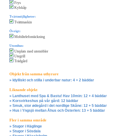
Frys
Kylskåp
Tvättmöjligheter:
Tvättmaskin
Övrigt:
Mobiltelefontäckning
Utomhus:
Uteplats med utemöbler
Utegrill
Trädgård
Objekt från samma uthyrare
» Idylliskt och stilla i underbar natur: 4 + 2 bäddar
Liknande objekt
» Lanthuset med Spa & Bastu! Hav 10min: 12 + 4 bäddar
» Korsvirkeshus på vår gård: 12 bäddar
» Smuk, stor ødegård i det nordlige Skåne: 12 + 5 bäddar
» Hus i Yngsjö mellan Åhus och Österlen: 13 + 5 bäddar
Fler i samma område
» Stugor i Häglinge
» Stugor i Sösdala