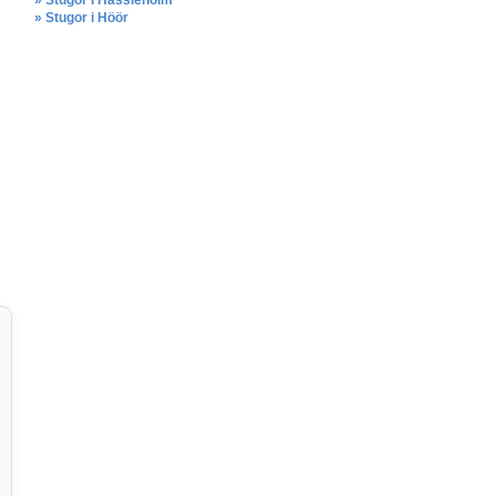
» Stugor i Hässleholm
» Stugor i Höör