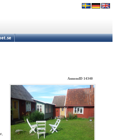
et.se
AnnonsID 14340
r,