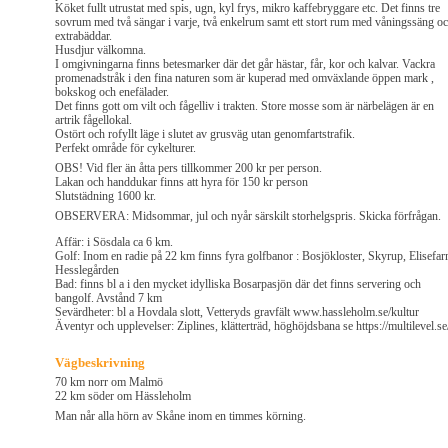
Köket fullt utrustat med spis, ugn, kyl frys, mikro kaffebryggare etc. Det finns tre
sovrum med två sängar i varje, två enkelrum samt ett stort rum med våningssäng o
extrabäddar.
Husdjur välkomna.
I omgivningarna finns betesmarker där det går hästar, får, kor och kalvar. Vackra
promenadstråk i den fina naturen som är kuperad med omväxlande öppen mark ,
bokskog och enefälader.
Det finns gott om vilt och fågelliv i trakten. Store mosse som är närbelägen är en
artrik fågellokal.
Ostört och rofyllt läge i slutet av grusväg utan genomfartstrafik.
Perfekt område för cykelturer.
OBS! Vid fler än åtta pers tillkommer 200 kr per person.
Lakan och handdukar finns att hyra för 150 kr person
Slutstädning 1600 kr.
OBSERVERA: Midsommar, jul och nyår särskilt storhelgspris. Skicka förfrågan.
Affär: i Sösdala ca 6 km.
Golf: Inom en radie på 22 km finns fyra golfbanor : Bosjökloster, Skyrup, Elisefar
Hesslegården
Bad: finns bl a i den mycket idylliska Bosarpasjön där det finns servering och
bangolf. Avstånd 7 km
Sevärdheter: bl a Hovdala slott, Vetteryds gravfält www.hassleholm.se/kultur
Äventyr och upplevelser: Ziplines, klätterträd, höghöjdsbana se https://multilevel.se
Vägbeskrivning
70 km norr om Malmö
22 km söder om Hässleholm
Man når alla hörn av Skåne inom en timmes körning.