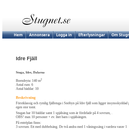
Hem
Annonsera
Logga in
Efterlysningar
Om Stugn
Idre Fjäll
Stuga, Idre, Dalarna
2
Boendeyta: 140 m
Antal rum: 6
Antal bäddar: 10
Beskrivning
Förstklassig och rymlig fjällstuga i Snöbyn på Idre fjäll som ligger insynsskyddad 
egen stor tomt.
Stugan har 10 bäddar samt 1 spjälsäng som är fördelade på 4 sovrum, .
OBS! max 10 personer + ev. litet barn i spjälsängen.
På entréplan finns:
3 sovrum. Ett med dubbelsäng. De två andra med 1 våningssäng i vardera varav 1