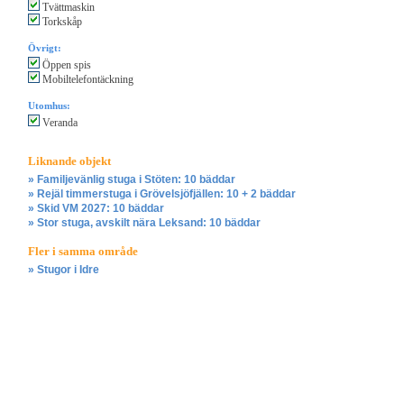
Tvättmaskin
Torkskåp
Övrigt:
Öppen spis
Mobiltelefontäckning
Utomhus:
Veranda
Liknande objekt
» Familjevänlig stuga i Stöten: 10 bäddar
» Rejäl timmerstuga i Grövelsjöfjällen: 10 + 2 bäddar
» Skid VM 2027: 10 bäddar
» Stor stuga, avskilt nära Leksand: 10 bäddar
Fler i samma område
» Stugor i Idre