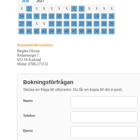
2026
2027
X
2
X
X
X
X
X
8
9
X
X
X
X
14
15
16
17
18
19
20
21
22
23
24
25
26
27
28
X
X
31
32
33
34
35
36
37
38
39
40
41
42
43
44
45
46
47
48
49
50
51
52
Kontaktinformation
Birgitta Olsson
Redaretorget 1
652 16 Karlstad
Mobil: 0708-275152
Bokningsförfrågan
Skicka en fråga till uthyraren. Du får en kopia till din e-post.
Namn
Telefon
Epost