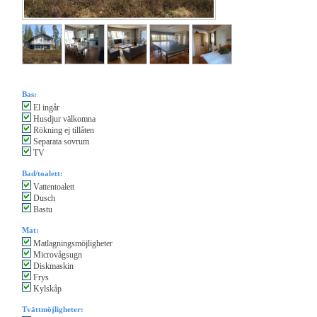
Bas:
El ingår
Husdjur välkomna
Rökning ej tillåten
Separata sovrum
TV
Bad/toalett:
Vattentoalett
Dusch
Bastu
Mat:
Matlagningsmöjligheter
Microvågsugn
Diskmaskin
Frys
Kylskåp
Tvättmöjligheter: