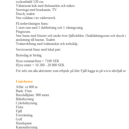
syskonbädd 120 cm.
Välutrustat kök med diskmaskin och mikro.
Storstuga med braskamin. TV.
Dusch, toalett.
Stor solaltan i tre väderstreck.
På nedervåningen finns:
1 stort rum med 1 dubbelsäng och 1 våningssäng.
Pingisrum.
Stor bastu med fönster och utsikt över fjällvärlden. Omklädningsrum och dusch i
anslutning till bastun. Toalett.
Tvättavdelning med tvättmaskin och torkskåp.
Serviceavtal finns med lokal part.
Bytesdag är lördag.
Hyra sommar/höst = 7100 SEK
Hyra vinter = 10 200 - 20 800 SEK
För info om alla aktiviteter som erbjuds på Idre Fjäll logga in på www.idrefjall.se
I närheten
Affär: ca 900 m
Bank: 9 km
Busshållplats: 900 meter
Båtuthyrning
Cykeluthyrning
Fiske
Fjäll
Forsränning
Golf
Hundspann
Kanotuthyrning