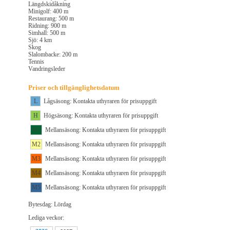
Längdskidåkning
Minigolf: 400 m
Restaurang: 500 m
Ridning: 900 m
Simhall: 500 m
Sjö: 4 km
Skog
Slalombacke: 200 m
Tennis
Vandringsleder
Priser och tillgänglighetsdatum
L
Lågsäsong: Kontakta uthyraren för prisuppgift
H
Högsäsong: Kontakta uthyraren för prisuppgift
M1
Mellansäsong: Kontakta uthyraren för prisuppgift
M2
Mellansäsong: Kontakta uthyraren för prisuppgift
M3
Mellansäsong: Kontakta uthyraren för prisuppgift
M4
Mellansäsong: Kontakta uthyraren för prisuppgift
M5
Mellansäsong: Kontakta uthyraren för prisuppgift
Bytesdag: Lördag
Lediga veckor: