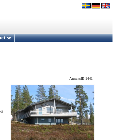
et.se
AnnonsID 1441
på