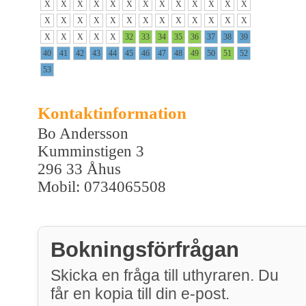
X
X
X
X
X
X
X
X
X
X
X
X
X
X
X
X
X
X
X
X
X
X
X
X
X
X
X
X
X
X
X
32
33
34
35
36
37
38
39
40
41
42
43
44
45
46
47
48
49
50
51
52
53
Kontaktinformation
Bo Andersson
Kumminstigen 3
296 33 Åhus
Mobil: 0734065508
Bokningsförfrågan
Skicka en fråga till uthyraren. Du
får en kopia till din e-post.