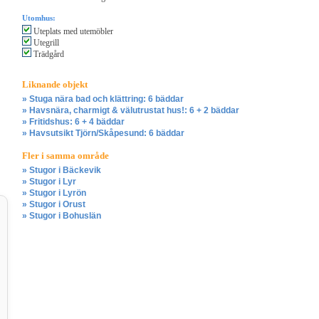
Utomhus:
Uteplats med utemöbler
Utegrill
Trädgård
Liknande objekt
» Stuga nära bad och klättring: 6 bäddar
» Havsnära, charmigt & välutrustat hus!: 6 + 2 bäddar
» Fritidshus: 6 + 4 bäddar
» Havsutsikt Tjörn/Skåpesund: 6 bäddar
Fler i samma område
» Stugor i Bäckevik
» Stugor i Lyr
» Stugor i Lyrön
» Stugor i Orust
» Stugor i Bohuslän