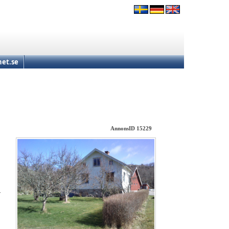
et.se
AnnonsID 15229
r