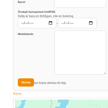
Epost
(valfritt)
Önskad hyresperiod
Detta är bara en förfrågan, inte en bokning.
–
Meddelande
(en kopia skickas till dig)
Karta