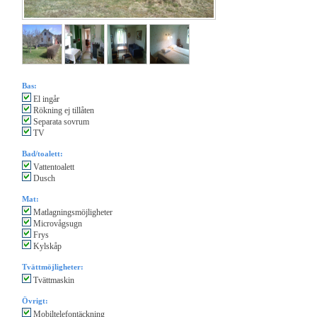
Bas:
El ingår
Rökning ej tillåten
Separata sovrum
TV
Bad/toalett:
Vattentoalett
Dusch
Mat:
Matlagningsmöjligheter
Microvågsugn
Frys
Kylskåp
Tvättmöjligheter:
Tvättmaskin
Övrigt:
Mobiltelefontäckning