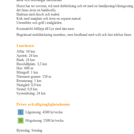
åkrar och betesängar däremellan.
Huset har tre sovrum, två med dubbelsäng och ett med en familjesäng/våningssäng
det finns även en bäddsoffa.
Badrum med dusch och toalett.
Kök med matplats och även en separat matsal.
Utemöbler och grill i trädgården.
Kostnadsfri bilfärja till Lyr med täta turer.
Begränsad mobiltäckning inomhus, men bredband med wifi och fast telefon finns.
I närheten
Affär: 18 km
Apotek: 24 km
Bank: 24 km
Busshållplats: 3,5 km
Hav: 600 m
Minigolf: 1 km
Närmaste granne: 150 m
Restaurang: 1 km
Skärgård: 0,9 km
Strand: 0,9 km
Systembolag: 24 km
Priser och tillgänglighetsdatum
L
Lågsäsong: 4500 kr/vecka
H
Högsäsong: 5500 kr/vecka
Bytesdag: Söndag