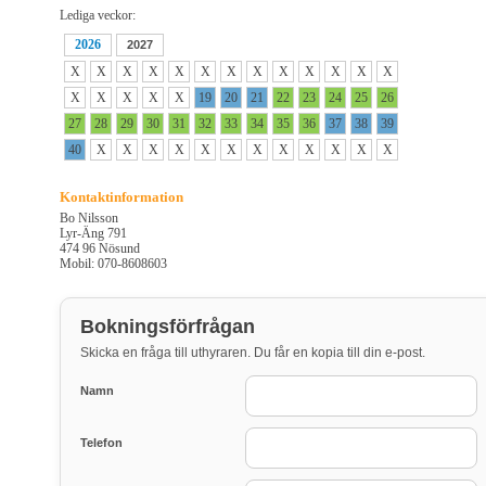
Lediga veckor:
2026
2027
X
X
X
X
X
X
X
X
X
X
X
X
X
X
X
X
X
X
19
20
21
22
23
24
25
26
27
28
29
30
31
32
33
34
35
36
37
38
39
40
X
X
X
X
X
X
X
X
X
X
X
X
Kontaktinformation
Bo Nilsson
Lyr-Äng 791
474 96 Nösund
Mobil: 070-8608603
Bokningsförfrågan
Skicka en fråga till uthyraren. Du får en kopia till din e-post.
Namn
Telefon