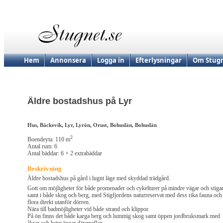
Hem
Annonsera
Logga in
Efterlysningar
Om Stugn
Äldre bostadshus på Lyr
Hus, Bäckevik, Lyr, Lyrön, Orust, Bohuslän, Bohuslän
2
Boendeyta: 110 m
Antal rum: 6
Antal bäddar: 6 + 2 extrabäddar
Beskrivning
Äldre bostadshus på gård i lugnt läge med skyddad trädgård.
Gott om möjligheter för både promenader och cykelturer på mindre vägar och stiga
samt i både skog och berg, med Stigfjordens naturreservat med dess rika fauna och
flora direkt utanför dörren.
Nära till badmöjligheter vid både strand och klippor.
På ön finns det både karga berg och lummig skog samt öppen jordbruksmark med