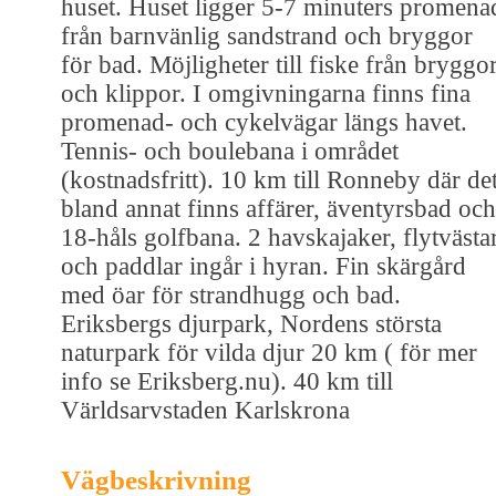
huset. Huset ligger 5-7 minuters promena
från barnvänlig sandstrand och bryggor
för bad. Möjligheter till fiske från bryggo
och klippor. I omgivningarna finns fina
promenad- och cykelvägar längs havet.
Tennis- och boulebana i området
(kostnadsfritt). 10 km till Ronneby där de
bland annat finns affärer, äventyrsbad och
18-håls golfbana. 2 havskajaker, flytvästa
och paddlar ingår i hyran. Fin skärgård
med öar för strandhugg och bad.
Eriksbergs djurpark, Nordens största
naturpark för vilda djur 20 km ( för mer
info se Eriksberg.nu). 40 km till
Världsarvstaden Karlskrona
Vägbeskrivning