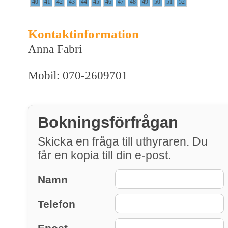
40
41
42
43
44
45
46
47
48
49
50
51
52
Kontaktinformation
Anna Fabri
Mobil: 070-2609701
Bokningsförfrågan
Skicka en fråga till uthyraren. Du
får en kopia till din e-post.
Namn
Telefon