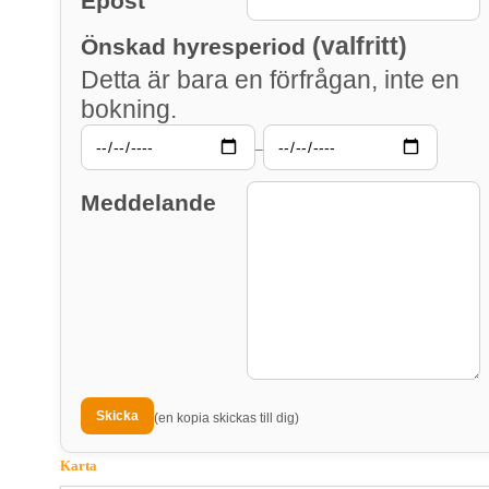
Epost
(valfritt)
Önskad hyresperiod
Detta är bara en förfrågan, inte en
bokning.
–
Meddelande
(en kopia skickas till dig)
Karta