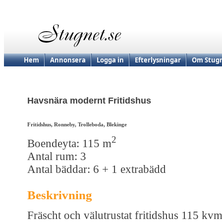
Hem
Annonsera
Logga in
Efterlysningar
Om Stugn
Havsnära modernt Fritidshus
Fritidshus, Ronneby, Trolleboda, Blekinge
2
Boendeyta: 115 m
Antal rum: 3
Antal bäddar: 6 + 1 extrabädd
Beskrivning
Fräscht och välutrustat fritidshus 115 kv