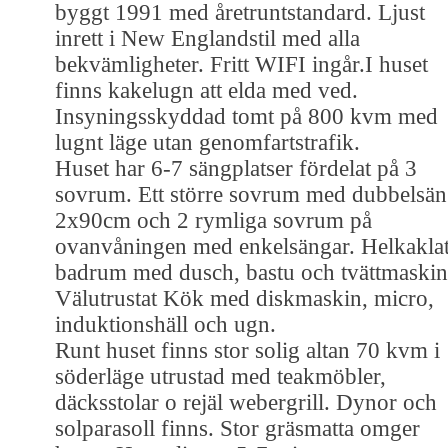
byggt 1991 med åretruntstandard. Ljust
inrett i New Englandstil med alla
bekvämligheter. Fritt WIFI ingår.I huset
finns kakelugn att elda med ved.
Insyningsskyddad tomt på 800 kvm med
lugnt läge utan genomfartstrafik.
Huset har 6-7 sängplatser fördelat på 3
sovrum. Ett större sovrum med dubbelsä
2x90cm och 2 rymliga sovrum på
ovanvåningen med enkelsängar. Helkakla
badrum med dusch, bastu och tvättmaskin
Välutrustat Kök med diskmaskin, micro,
induktionshäll och ugn.
Runt huset finns stor solig altan 70 kvm i
söderläge utrustad med teakmöbler,
däcksstolar o rejäl webergrill. Dynor och
solparasoll finns. Stor gräsmatta omger