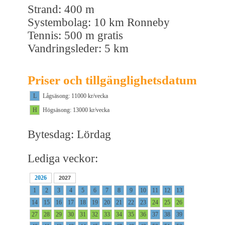
Strand: 400 m
Systembolag: 10 km Ronneby
Tennis: 500 m gratis
Vandringsleder: 5 km
Priser och tillgänglighetsdatum
L
Lågsäsong: 11000 kr/vecka
H
Högsäsong: 13000 kr/vecka
Bytesdag: Lördag
Lediga veckor:
2026
2027
1
2
3
4
5
6
7
8
9
10
11
12
13
14
15
16
17
18
19
20
21
22
23
24
25
26
27
28
29
30
31
32
33
34
35
36
37
38
39