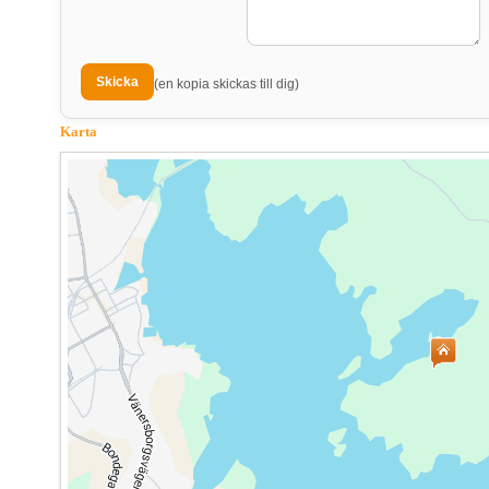
(en kopia skickas till dig)
Karta