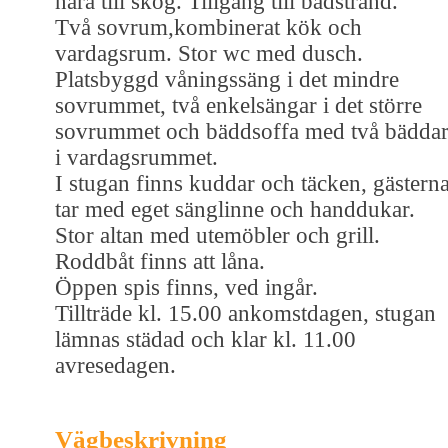
nära till skog. Tillgång till badstrand.
Två sovrum,kombinerat kök och
vardagsrum. Stor wc med dusch.
Platsbyggd våningssäng i det mindre
sovrummet, två enkelsängar i det större
sovrummet och bäddsoffa med två bädda
i vardagsrummet.
I stugan finns kuddar och täcken, gästern
tar med eget sänglinne och handdukar.
Stor altan med utemöbler och grill.
Roddbåt finns att låna.
Öppen spis finns, ved ingår.
Tillträde kl. 15.00 ankomstdagen, stugan
lämnas städad och klar kl. 11.00
avresedagen.
Vägbeskrivning