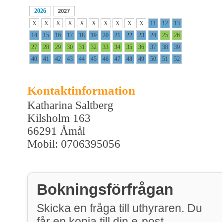
2026
2027
X
X
X
X
X
X
X
X
X
X
11
12
13
14
15
16
17
18
19
20
21
22
23
24
25
26
27
28
29
30
31
32
33
34
35
36
37
38
39
40
41
42
43
44
45
46
47
48
49
50
51
52
Kontaktinformation
Katharina Saltberg
Kilsholm 163
66291 Åmål
Mobil: 0706395056
Bokningsförfrågan
Skicka en fråga till uthyraren. Du
får en kopia till din e-post.