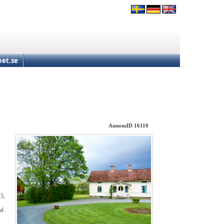
et.se
AnnonsID 16110
15,
ad