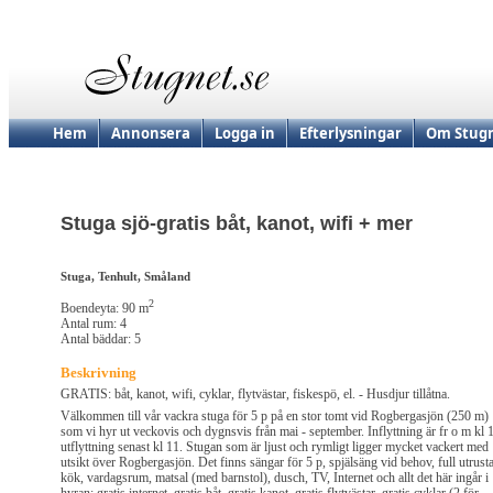
Hem
Annonsera
Logga in
Efterlysningar
Om Stugn
Stuga sjö-gratis båt, kanot, wifi + mer
Stuga, Tenhult, Småland
2
Boendeyta: 90 m
Antal rum: 4
Antal bäddar: 5
Beskrivning
GRATIS: båt, kanot, wifi, cyklar, flytvästar, fiskespö, el. - Husdjur tillåtna.
Välkommen till vår vackra stuga för 5 p på en stor tomt vid Rogbergasjön (250 m)
som vi hyr ut veckovis och dygnsvis från mai - september. Inflyttning är fr o m kl 
utflyttning senast kl 11. Stugan som är ljust och rymligt ligger mycket vackert med
utsikt över Rogbergasjön. Det finns sängar för 5 p, spjälsäng vid behov, full utrust
kök, vardagsrum, matsal (med barnstol), dusch, TV, Internet och allt det här ingår i