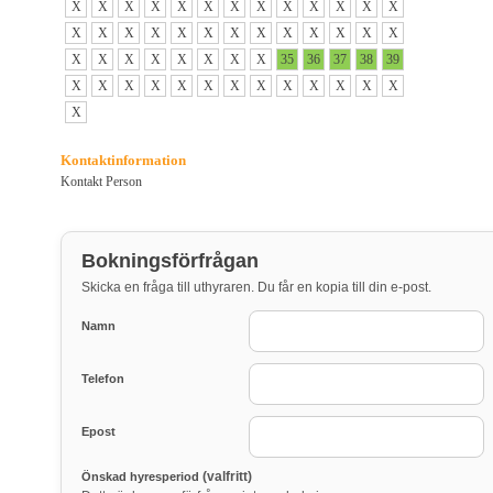
X
X
X
X
X
X
X
X
X
X
X
X
X
X
X
X
X
X
X
X
X
X
X
X
X
X
X
X
X
X
X
X
X
X
35
36
37
38
39
X
X
X
X
X
X
X
X
X
X
X
X
X
X
Kontaktinformation
Kontakt Person
Bokningsförfrågan
Skicka en fråga till uthyraren. Du får en kopia till din e-post.
Namn
Telefon
Epost
(valfritt)
Önskad hyresperiod