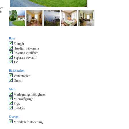
ara
de
Bas:
El ingår
Husdjur välkomna
Rökning ej tillåten
Separata sovrum
TV
Bad/toalett:
Vattentoalett
Dusch
Mat:
Matlagningsmöjligheter
Microvågsugn
Frys
Kylskåp
Övrigt:
Mobiltelefontäckning