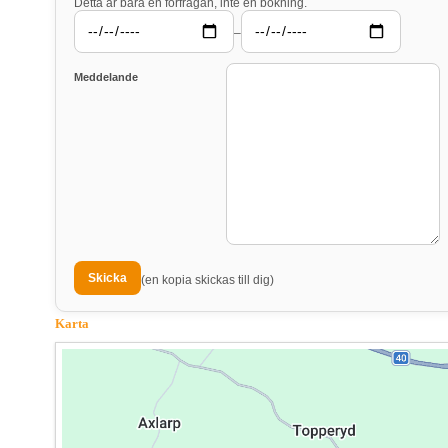
Detta är bara en förfrågan, inte en bokning.
–
Meddelande
(en kopia skickas till dig)
Karta