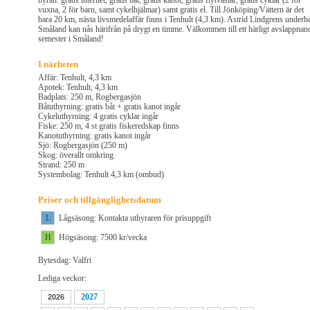
hyran: gratis internet, gratis båt, gratis kanot, gratis flytvästar, gratis cyklar (2 för
vuxna, 2 för barn, samt cykelhjälmar) samt gratis el. Till Jönköping/Vättern är det
bara 20 km, nästa livsmedelaffär finns i Tenhult (4,3 km). Astrid Lindgrens underb
Småland kan nås härifrån på drygt en timme. Välkommen till ett härligt avslappnan
semester i Småland!
I närheten
Affär: Tenhult, 4,3 km
Apotek: Tenhult, 4,3 km
Badplats: 250 m, Rogbergasjön
Båtuthyrning: gratis båt + gratis kanot ingår
Cykeluthyrning: 4 gratis cyklar ingår
Fiske: 250 m, 4 st gratis fiskeredskap finns
Kanotuthyrning: gratis kanot ingår
Sjö: Rogbergasjön (250 m)
Skog: överallt omkring
Strand: 250 m
Systembolag: Tenhult 4,3 km (ombud)
Priser och tillgänglighetsdatum
L
Lågsäsong: Kontakta uthyraren för prisuppgift
H
Högsäsong: 7500 kr/vecka
Bytesdag: Valfri
Lediga veckor:
2027
2026