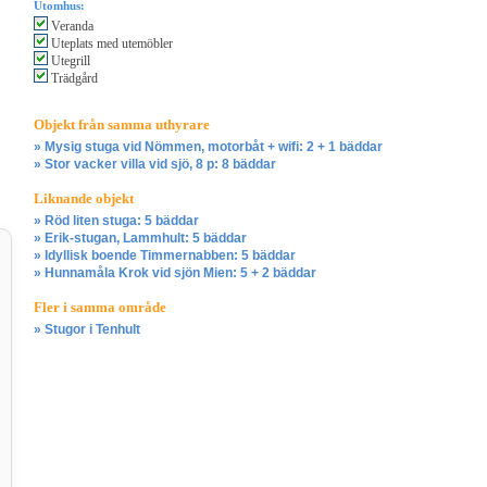
Utomhus:
Veranda
Uteplats med utemöbler
Utegrill
Trädgård
Objekt från samma uthyrare
» Mysig stuga vid Nömmen, motorbåt + wifi: 2 + 1 bäddar
» Stor vacker villa vid sjö, 8 p: 8 bäddar
Liknande objekt
» Röd liten stuga: 5 bäddar
» Erik-stugan, Lammhult: 5 bäddar
» Idyllisk boende Timmernabben: 5 bäddar
» Hunnamåla Krok vid sjön Mien: 5 + 2 bäddar
Fler i samma område
» Stugor i Tenhult