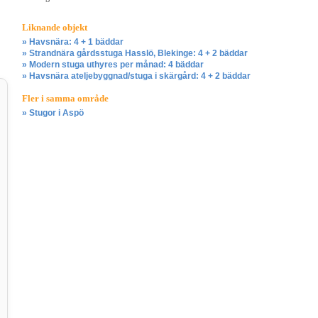
Liknande objekt
» Havsnära: 4 + 1 bäddar
» Strandnära gårdsstuga Hasslö, Blekinge: 4 + 2 bäddar
» Modern stuga uthyres per månad: 4 bäddar
» Havsnära ateljebyggnad/stuga i skärgård: 4 + 2 bäddar
Fler i samma område
» Stugor i Aspö