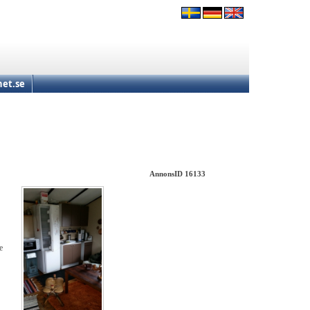
et.se
AnnonsID 16133
e