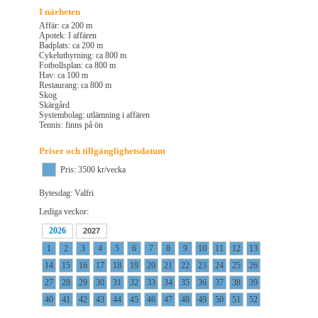
I närheten
Affär: ca 200 m
Apotek: I affären
Badplats: ca 200 m
Cykeluthyrning: ca 800 m
Fotbollsplan: ca 800 m
Hav: ca 100 m
Restaurang: ca 800 m
Skog
Skärgård
Systembolag: utlämning i affären
Tennis: finns på ön
Priser och tillgänglighetsdatum
Pris: 3500 kr/vecka
Bytesdag: Valfri
Lediga veckor:
2026
2027
1
2
3
4
5
6
7
8
9
10
11
12
13
14
15
16
17
18
19
20
21
22
23
24
25
26
27
28
29
30
31
32
33
34
35
36
37
38
39
40
41
42
43
44
45
46
47
48
49
50
51
52