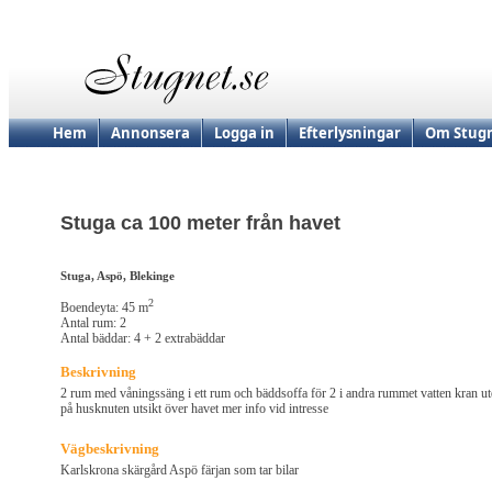
Hem
Annonsera
Logga in
Efterlysningar
Om Stugn
Stuga ca 100 meter från havet
Stuga, Aspö, Blekinge
2
Boendeyta: 45 m
Antal rum: 2
Antal bäddar: 4 + 2 extrabäddar
Beskrivning
2 rum med våningssäng i ett rum och bäddsoffa för 2 i andra rummet vatten kran ut
på husknuten utsikt över havet mer info vid intresse
Vägbeskrivning
Karlskrona skärgård Aspö färjan som tar bilar