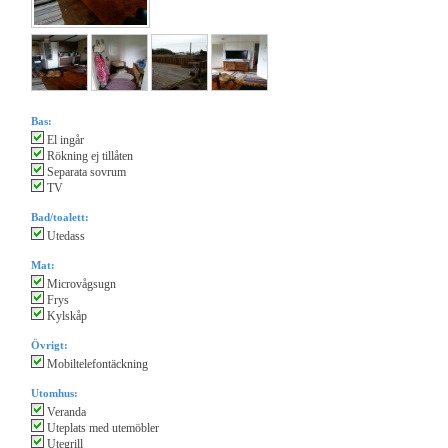
Bas:
El ingår
Rökning ej tillåten
Separata sovrum
TV
Bad/toalett:
Utedass
Mat:
Microvågsugn
Frys
Kylskåp
Övrigt:
Mobiltelefontäckning
Utomhus:
Veranda
Uteplats med utemöbler
Utegrill