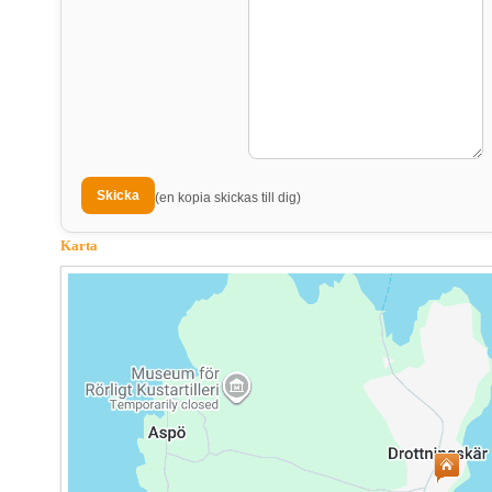
(en kopia skickas till dig)
Karta