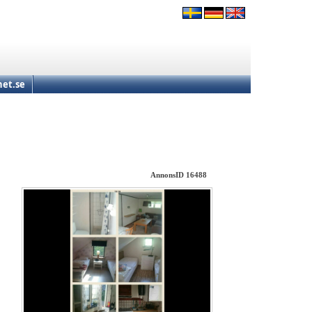
et.se
AnnonsID 16488