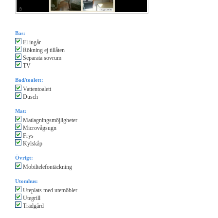
Bas:
El ingår
Rökning ej tillåten
Separata sovrum
TV
Bad/toalett:
Vattentoalett
Dusch
Mat:
Matlagningsmöjligheter
Microvågsugn
Frys
Kylskåp
Övrigt:
Mobiltelefontäckning
Utomhus:
Uteplats med utemöbler
Utegrill
Trädgård