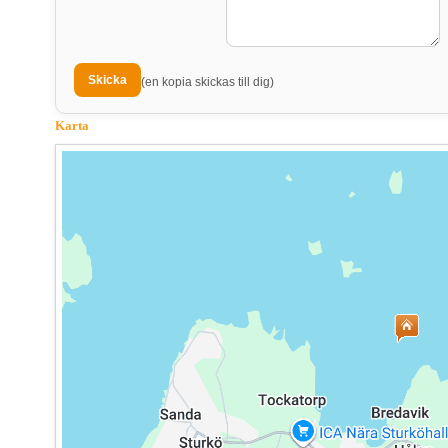
(en kopia skickas till dig)
Karta