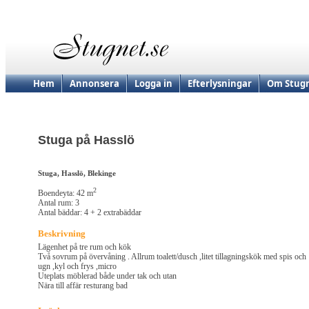
Hem
Annonsera
Logga in
Efterlysningar
Om Stugn
Stuga på Hasslö
Stuga, Hasslö, Blekinge
2
Boendeyta: 42 m
Antal rum: 3
Antal bäddar: 4 + 2 extrabäddar
Beskrivning
Lägenhet på tre rum och kök
Två sovrum på övervåning . Allrum toalett/dusch ,litet tillagningskök med spis och
ugn ,kyl och frys ,micro
Uteplats möblerad både under tak och utan
Nära till affär resturang bad