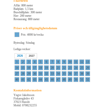
I närheten
Affär: 800 meter
Badplats: 1,5 km
Busshållplats: 300 meter
Hav: 200 meter
Restaurang: 800 meter
Priser och tillgänglighetsdatum
Pris: 4000 kr/vecka
Bytesdag: Söndag
Lediga veckor:
2026
2027
1
2
3
4
5
6
7
8
9
10
11
12
13
14
15
16
17
18
19
20
21
22
23
24
25
26
27
28
29
30
31
32
33
34
35
36
37
38
39
40
41
42
43
44
45
46
47
48
49
50
51
52
Kontaktinformation
Yngve Jakobsson
Fiskaregårdsv 43
37023 Hasslö
Mobil: 0708232255