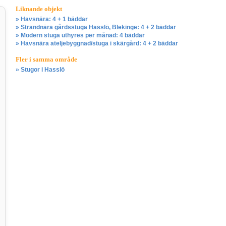
Liknande objekt
» Havsnära: 4 + 1 bäddar
» Strandnära gårdsstuga Hasslö, Blekinge: 4 + 2 bäddar
» Modern stuga uthyres per månad: 4 bäddar
» Havsnära ateljebyggnad/stuga i skärgård: 4 + 2 bäddar
Fler i samma område
» Stugor i Hasslö