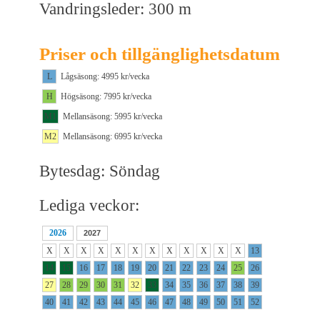
Vandringsleder: 300 m
Priser och tillgänglighetsdatum
L
Lågsäsong: 4995 kr/vecka
H
Högsäsong: 7995 kr/vecka
M1
Mellansäsong: 5995 kr/vecka
M2
Mellansäsong: 6995 kr/vecka
Bytesdag: Söndag
Lediga veckor:
2026
2027
X
X
X
X
X
X
X
X
X
X
X
X
13
14
15
16
17
18
19
20
21
22
23
24
25
26
27
28
29
30
31
32
33
34
35
36
37
38
39
40
41
42
43
44
45
46
47
48
49
50
51
52