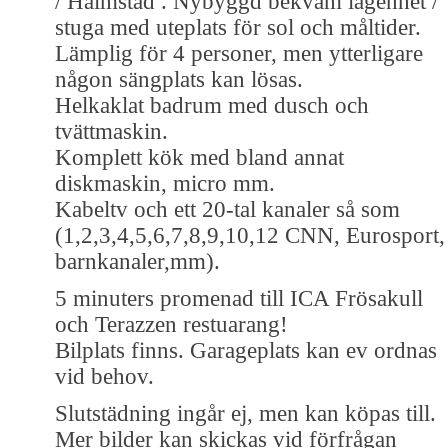
/ Halmstad . Nybyggd bekväm lägenhet /
stuga med uteplats för sol och måltider.
Lämplig för 4 personer, men ytterligare
någon sängplats kan lösas.
Helkaklat badrum med dusch och
tvättmaskin.
Komplett kök med bland annat
diskmaskin, micro mm.
Kabeltv och ett 20-tal kanaler så som
(1,2,3,4,5,6,7,8,9,10,12 CNN, Eurosport,
barnkanaler,mm).
5 minuters promenad till ICA Frösakull
och Terazzen restuarang!
Bilplats finns. Garageplats kan ev ordnas
vid behov.
Slutstädning ingår ej, men kan köpas till.
Mer bilder kan skickas vid förfrågan