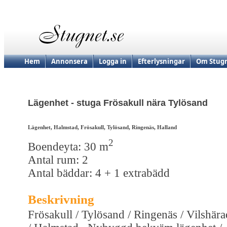
Hem
Annonsera
Logga in
Efterlysningar
Om Stugn
Lägenhet - stuga Frösakull nära Tylösand
Lägenhet, Halmstad, Frösakull, Tylösand, Ringenäs, Halland
2
Boendeyta: 30 m
Antal rum: 2
Antal bäddar: 4 + 1 extrabädd
Beskrivning
Frösakull / Tylösand / Ringenäs / Vilshära