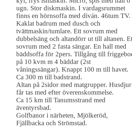
kyl, frys ismaskin. Micro, spis med häll o
ugn. Stor diskmaskin. I vardagsrummet
finns en hörnsoffa med diván. 46tum TV.
Kaklat badrum med dusch och
tvättmaskin/tumlare. Ett sovrum med
dubbelsäng och altandörr ut till altanen. Et
sovrum med 2 fasta sängar. En hall med
bäddsoffa för 2pers. Tillgång till friggebo
på 10 kvm m 4 bäddar (2st
våningssängar). Knappt 100 m till havet.
Ca 300 m till badstrand.
Altan på 2sidor med matgrupper. Husdjur
får tas med efter överenskommelse.
Ca 15 km till Tanumsstrand med
äventyrsbad.
Golfbanor i närheten, Mjölkeröd,
Fjällbacka och Strömstad.