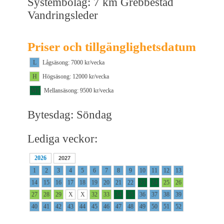
Systembolag: 7 km Grebbestad
Vandringsleder
Priser och tillgänglighetsdatum
L
Lågsäsong: 7000 kr/vecka
H
Högsäsong: 12000 kr/vecka
M1
Mellansäsong: 9500 kr/vecka
Bytesdag: Söndag
Lediga veckor:
2026
2027
1
2
3
4
5
6
7
8
9
10
11
12
13
14
15
16
17
18
19
20
21
22
23
24
25
26
27
28
29
X
X
32
33
34
35
36
37
38
39
40
41
42
43
44
45
46
47
48
49
50
51
52