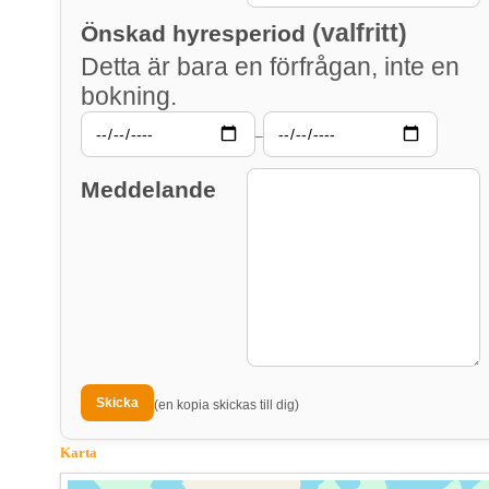
(valfritt)
Önskad hyresperiod
Detta är bara en förfrågan, inte en
bokning.
–
Meddelande
(en kopia skickas till dig)
Karta