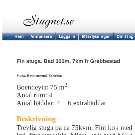
Hem
Annonsera
Logga in
Efterlysningar
Om Stugn
Fin stuga. Bad 300m, 7km fr Grebbestad
Stuga, Havstenssund, Bohuslän
2
Boendeyta: 75 m
Antal rum: 4
Antal bäddar: 4 + 6 extrabäddar
Beskrivning
Trevlig stuga på ca 75kvm. Fint kök med