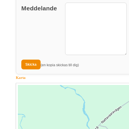
Meddelande
(en kopia skickas till dig)
Karta