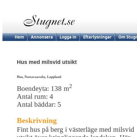
Hem
Annonsera
Logga in
Efterlysningar
Om Stugn
Hus med milsvid utsikt
Hus, Nattavaaraby, Lappland
2
Boendeyta: 138 m
Antal rum: 4
Antal bäddar: 5
Beskrivning
Fint hus på berg i västerläge med milsvid