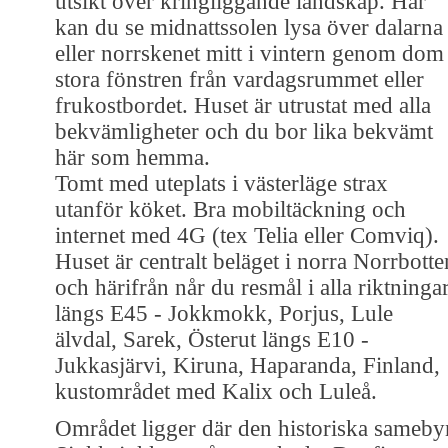
utsikt över kringliggande landskap. Här
kan du se midnattssolen lysa över dalarna
eller norrskenet mitt i vintern genom dom
stora fönstren från vardagsrummet eller
frukostbordet. Huset är utrustat med alla
bekvämligheter och du bor lika bekvämt
här som hemma.
Tomt med uteplats i västerläge strax
utanför köket. Bra mobiltäckning och
internet med 4G (tex Telia eller Comviq).
Huset är centralt beläget i norra Norrbotte
och härifrån når du resmål i alla riktningar
längs E45 - Jokkmokk, Porjus, Lule
älvdal, Sarek, Österut längs E10 -
Jukkasjärvi, Kiruna, Haparanda, Finland,
kustområdet med Kalix och Luleå.
Området ligger där den historiska sameby