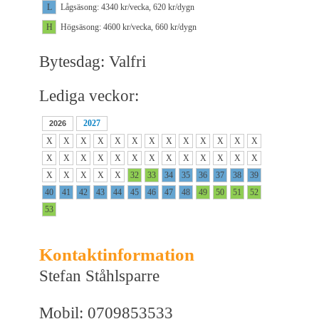
L
Lågsäsong: 4340 kr/vecka, 620 kr/dygn
H
Högsäsong: 4600 kr/vecka, 660 kr/dygn
Bytesdag: Valfri
Lediga veckor:
2027
2026
X
X
X
X
X
X
X
X
X
X
X
X
X
X
X
X
X
X
X
X
X
X
X
X
X
X
X
X
X
X
X
32
33
34
35
36
37
38
39
40
41
42
43
44
45
46
47
48
49
50
51
52
53
Kontaktinformation
Stefan Ståhlsparre
Mobil: 0709853533