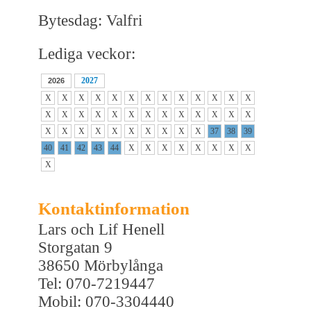
Bytesdag: Valfri
Lediga veckor:
2027
2026
X
X
X
X
X
X
X
X
X
X
X
X
X
X
X
X
X
X
X
X
X
X
X
X
X
X
X
X
X
X
X
X
X
X
X
X
37
38
39
40
41
42
43
44
X
X
X
X
X
X
X
X
X
Kontaktinformation
Lars och Lif Henell
Storgatan 9
38650 Mörbylånga
Tel: 070-7219447
Mobil: 070-3304440