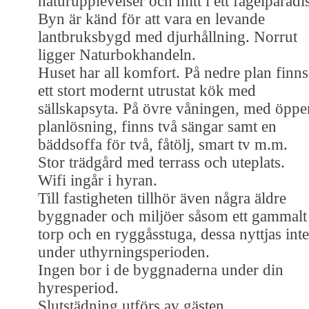
naturupplevelser och mitt i ett fågelparadi
Byn är känd för att vara en levande
lantbruksbygd med djurhållning. Norrut
ligger Naturbokhandeln.
Huset har all komfort. På nedre plan finns
ett stort modernt utrustat kök med
sällskapsyta. På övre våningen, med öppe
planlösning, finns två sängar samt en
bäddsoffa för två, fåtölj, smart tv m.m.
Stor trädgård med terrass och uteplats.
Wifi ingår i hyran.
Till fastigheten tillhör även några äldre
byggnader och miljöer såsom ett gammalt
torp och en ryggåsstuga, dessa nyttjas inte
under uthyrningsperioden.
Ingen bor i de byggnaderna under din
hyresperiod.
Slutstädning utförs av gästen.