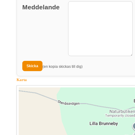
Meddelande
(en kopia skickas till dig)
Karta