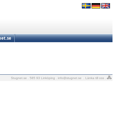
et.se
Stugnet.se . 585 93 Linköping .
info@stugnet.se
.
Länka till oss
.