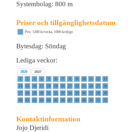
Systembolag: 800 m
Priser och tillgänglighetsdatum
Pris: 5300 kr/vecka, 1000 kr/dygn
Bytesdag: Söndag
Lediga veckor:
2026
2027
1
2
3
4
5
6
7
8
9
10
11
12
13
14
15
16
17
18
19
20
21
22
23
24
25
26
27
28
29
30
31
32
33
34
35
36
37
38
39
40
41
42
43
44
45
46
47
48
49
50
51
52
Kontaktinformation
Jojo Djeridi