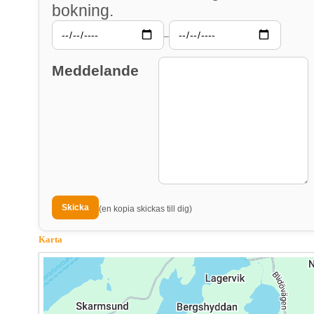
bokning.
–
Meddelande
(en kopia skickas till dig)
Karta