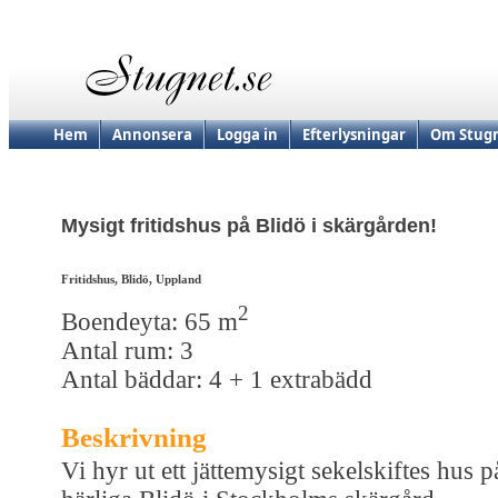
Hem
Annonsera
Logga in
Efterlysningar
Om Stugn
Mysigt fritidshus på Blidö i skärgården!
Fritidshus, Blidö, Uppland
2
Boendeyta: 65 m
Antal rum: 3
Antal bäddar: 4 + 1 extrabädd
Beskrivning
Vi hyr ut ett jättemysigt sekelskiftes hus p