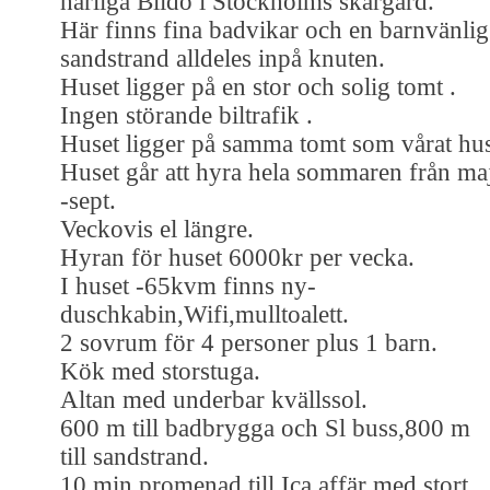
härliga Blidö i Stockholms skärgård.
Här finns fina badvikar och en barnvänlig
sandstrand alldeles inpå knuten.
Huset ligger på en stor och solig tomt .
Ingen störande biltrafik .
Huset ligger på samma tomt som vårat hu
Huset går att hyra hela sommaren från ma
-sept.
Veckovis el längre.
Hyran för huset 6000kr per vecka.
I huset -65kvm finns ny-
duschkabin,Wifi,mulltoalett.
2 sovrum för 4 personer plus 1 barn.
Kök med storstuga.
Altan med underbar kvällssol.
600 m till badbrygga och Sl buss,800 m
till sandstrand.
10 min promenad till Ica affär med stort