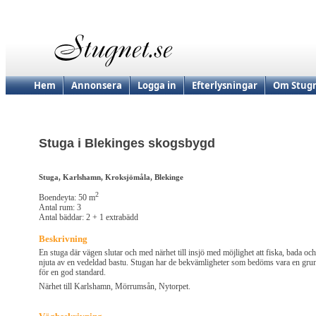
Hem
Annonsera
Logga in
Efterlysningar
Om Stugn
Stuga i Blekinges skogsbygd
Stuga, Karlshamn, Kroksjömåla, Blekinge
2
Boendeyta: 50 m
Antal rum: 3
Antal bäddar: 2 + 1 extrabädd
Beskrivning
En stuga där vägen slutar och med närhet till insjö med möjlighet att fiska, bada och
njuta av en vedeldad bastu. Stugan har de bekvämligheter som bedöms vara en gru
för en god standard.
Närhet till Karlshamn, Mörrumsån, Nytorpet.