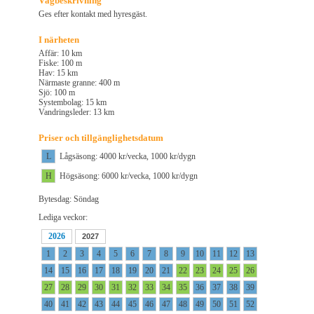
Vägbeskrivning
Ges efter kontakt med hyresgäst.
I närheten
Affär: 10 km
Fiske: 100 m
Hav: 15 km
Närmaste granne: 400 m
Sjö: 100 m
Systembolag: 15 km
Vandringsleder: 13 km
Priser och tillgänglighetsdatum
L
Lågsäsong: 4000 kr/vecka, 1000 kr/dygn
H
Högsäsong: 6000 kr/vecka, 1000 kr/dygn
Bytesdag: Söndag
Lediga veckor:
2026
2027
1
2
3
4
5
6
7
8
9
10
11
12
13
14
15
16
17
18
19
20
21
22
23
24
25
26
27
28
29
30
31
32
33
34
35
36
37
38
39
40
41
42
43
44
45
46
47
48
49
50
51
52