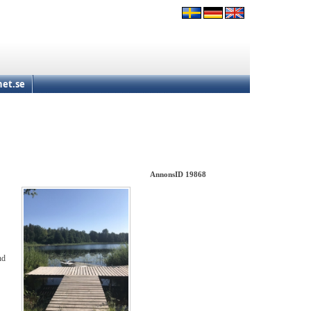
et.se
AnnonsID 19868
nd