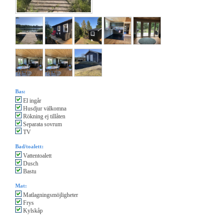
Bas:
El ingår
Husdjur välkomna
Rökning ej tillåten
Separata sovrum
TV
Bad/toalett:
Vattentoalett
Dusch
Bastu
Mat:
Matlagningsmöjligheter
Frys
Kylskåp