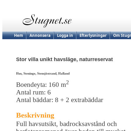
Hem
Annonsera
Logga in
Efterlysningar
Om Stugn
Stor villa unikt havsläge, naturreservat
Hus, Steninge, Stensjöstrand, Halland
2
Boendeyta: 160 m
Antal rum: 6
Antal bäddar: 8 + 2 extrabäddar
Beskrivning
Full havsutsikt, badrocksavstånd och