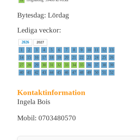
Bytesdag: Lördag
Lediga veckor:
2026
2027
1
2
3
4
5
6
7
8
9
10
11
12
13
14
15
16
17
18
19
20
21
22
23
24
25
26
27
28
29
30
31
32
33
34
35
36
37
38
39
40
41
42
43
44
45
46
47
48
49
50
51
52
Kontaktinformation
Ingela Bois
Mobil: 0703480570