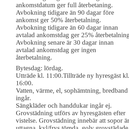
ankomstdatum ger full återbetaning.
Avbokning tidigare än 90 dagar före
ankomst ger 50% återbetalning.
Avbokning tidigare än 60 dagar innan
avtalad ankomstdag ger 25% återbetalning
Avbokning senare är 30 dagar innan
avtalad ankomstdag ger ingen
återbetalning.
Bytesdag: lördag.
Utträde kl. 11:00.Tillträde ny hyresgäst kl
16:00.
Vatten, värme, el, sophämtning, bredband
ingår.
Sängkläder och handdukar ingår ej.
Grovstädning utförs av hyresgästen efter
vistelse. Grovstädning innebär att sopor ä
uttagna, kyl/frys tömda, golv grovstädade