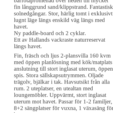
barfotapromenad över heden till mycket
fin långgrund sand/klippstrand. Fantastis
solnedgångar. Stor, härlig tomt i exklusivt
lugnt läge längs enskild väg längs med
havet.
Ny paddle-board och 2 cyklar.
Ett av Hallands vackraste naturreservat
längs havet.
Fin, fräsch och ljus 2-plansvilla 160 kvm
med öppen planlösning med kök/matplats 
anslutning till stort inglasat uterum, öppen
spis. Stora sällskapsutrymmen. Oljade
trägolv, bjälkar i tak. Havsutsikt från alla
rum. 2 uteplatser, en utealtan med
loungemöbler. Uppvärmt, stort inglasat
uterum mot havet. Passar för 1-2 familjer,
8+2 sängplatser för vuxna, 1 växasäng fö