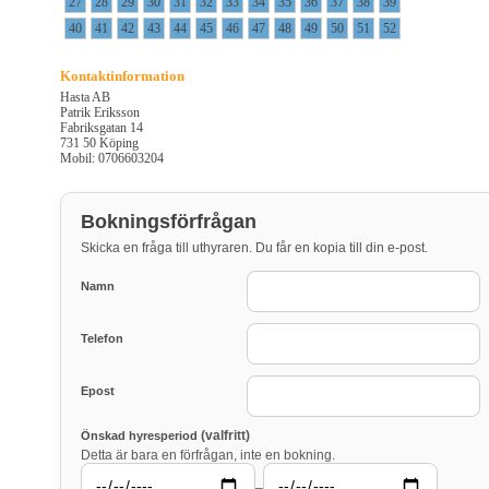
27
28
29
30
31
32
33
34
35
36
37
38
39
40
41
42
43
44
45
46
47
48
49
50
51
52
Kontaktinformation
Hasta AB
Patrik Eriksson
Fabriksgatan 14
731 50 Köping
Mobil: 0706603204
Bokningsförfrågan
Skicka en fråga till uthyraren. Du får en kopia till din e-post.
Namn
Telefon
Epost
(valfritt)
Önskad hyresperiod
Detta är bara en förfrågan, inte en bokning.
–