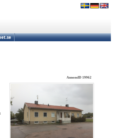
et.se
AnnonsID 19962
t