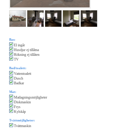
Bas:
El ingår
Husdjur ej tillåtna
Rökning ej tillåten
TV
Bad/toalett:
Vattentoalett
Dusch
Badkar
Mat:
Matlagningsmöjligheter
Diskmaskin
Frys
Kylskåp
Tvättmöjligheter:
Tvättmaskin