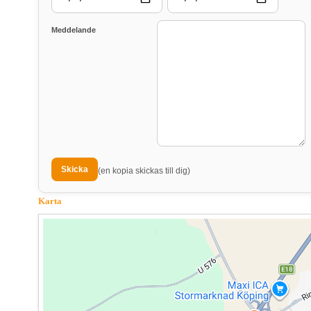
Meddelande
(en kopia skickas till dig)
Karta