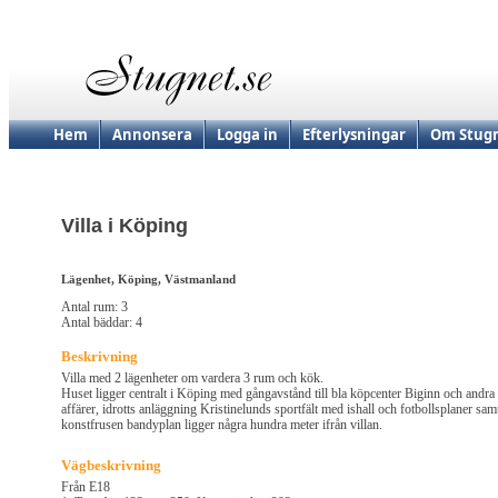
Hem
Annonsera
Logga in
Efterlysningar
Om Stugn
Villa i Köping
Lägenhet, Köping, Västmanland
Antal rum: 3
Antal bäddar: 4
Beskrivning
Villa med 2 lägenheter om vardera 3 rum och kök.
Huset ligger centralt i Köping med gångavstånd till bla köpcenter Biginn och andra
affärer, idrotts anläggning Kristinelunds sportfält med ishall och fotbollsplaner sam
konstfrusen bandyplan ligger några hundra meter ifrån villan.
Vägbeskrivning
Från E18