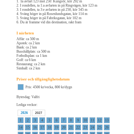
1. Ta avfart 123 mot 250: Kungsör, kör 292 m
2. I rondellen, ta 1:a avfarten in på Ringvägen, kör 123 m
3. I rondellen, ta 3:e avfarten in på 250, kör 545 m
4. Sväng höger in på Rosenlundsgatan, kör 114 m
5. Sväng höger in på Fabriksgatan, kör 102 m
6. Du är framme vid din destination, rakt fram
I närheten
Affär: ca 500 m
Apotek: ca 2 km
Bank: ca 2 km
Busshållplats: ca 500 m
Fotbollsplan: ca 1 km
Golf: ca 6 km
Restaurang: ca 2 km
Simhall: ca 2 km
Priser och tillgänglighetsdatum
Pris: 4500 kr/vecka, 800 kr/dygn
Bytesdag: Valfri
Lediga veckor:
2026
2027
1
2
3
4
5
6
7
8
9
10
11
12
13
14
15
16
17
18
19
20
21
22
23
24
25
26