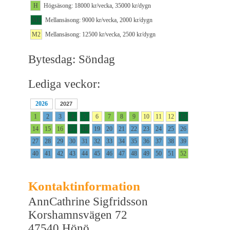
H
Högsäsong: 18000 kr/vecka, 35000 kr/dygn
M1
Mellansäsong: 9000 kr/vecka, 2000 kr/dygn
M2
Mellansäsong: 12500 kr/vecka, 2500 kr/dygn
Bytesdag: Söndag
Lediga veckor:
2026
2027
1
2
3
4
5
6
7
8
9
10
11
12
13
14
15
16
17
18
19
20
21
22
23
24
25
26
27
28
29
30
31
32
33
34
35
36
37
38
39
40
41
42
43
44
45
46
47
48
49
50
51
52
Kontaktinformation
AnnCathrine Sigfridsson
Korshamnsvägen 72
47540 Hönö