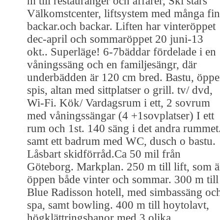
m till restauranger och affärer, Ski stars
Välkomstcenter, liftsystem med många fi
backar.och backar. Liften har vinteröppet
dec-april och sommaröppet 20 juni-13
okt.. Superläge! 6-7bäddar fördelade i en
våningssäng och en familjesängr, där
underbädden är 120 cm bred. Bastu, öpp
spis, altan med sittplatser o grill. tv/ dvd,
Wi-Fi. Kök/ Vardagsrum i ett, 2 sovrum
med våningssängar (4 +1sovplatser) I ett
rum och 1st. 140 säng i det andra rummet
samt ett badrum med WC, dusch o bastu.
Låsbart skidförråd.Ca 50 mil från
Göteborg. Markplan. 250 m till lift, som ä
öppen både vinter och sommar. 300 m till
Blue Radisson hotell, med simbassäng oc
spa, samt bowling. 400 m till hoytolavt,
högklättringsbanor med 3 olika