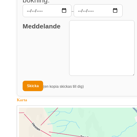
–
Meddelande
(en kopia skickas till dig)
Karta