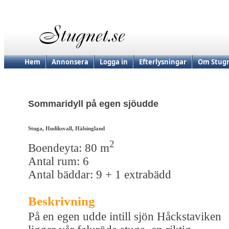
Hem
Annonsera
Logga in
Efterlysningar
Om Stugn
Sommaridyll på egen sjöudde
Stuga, Hudiksvall, Hälsingland
2
Boendeyta: 80 m
Antal rum: 6
Antal bäddar: 9 + 1 extrabädd
Beskrivning
På en egen udde intill sjön Håckstaviken