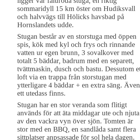
ligger vår faluröda stuga, en riktig
sommaridyll 15 km öster om Hudiksvall
och halvvägs till Hölicks havsbad på
Hornslandets udde.
Stugan består av en storstuga med öppen
spis, kök med kyl och frys och rinnande
vatten ur egen brunn, 3 sovalkover med
totalt 5 bäddar, badrum med en separett,
tvättmaskin, dusch och bastu. Dessutom et
loft via en trappa från storstugan med
ytterligare 4 bäddar + en extra säng. Även
ett utedass finns.
Stugan har en stor veranda som flitigt
används för att äta middagar ute och njuta
av den vackra vyn över sjön. Tomten är
stor med en BBQ, en sandlåda samt flera
sittplatser anpsassade för sol hela dagen.