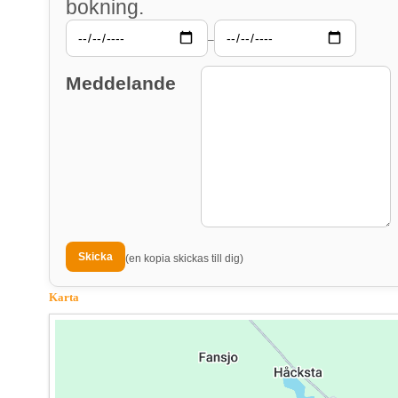
bokning.
–
Meddelande
(en kopia skickas till dig)
Karta