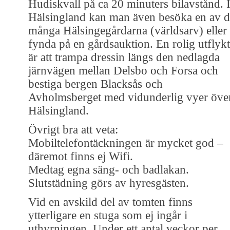
Hudiskvall på ca 20 minuters bilavstånd. 
Hälsingland kan man även besöka en av d
många Hälsingegårdarna (världsarv) eller
fynda på en gårdsauktion. En rolig utflykt
är att trampa dressin längs den nedlagda
järnvägen mellan Delsbo och Forsa och
bestiga bergen Blacksås och
Avholmsberget med vidunderlig vyer öve
Hälsingland.
Övrigt bra att veta:
Mobiltelefontäckningen är mycket god –
däremot finns ej Wifi.
Medtag egna säng- och badlakan.
Slutstädning görs av hyresgästen.
Vid en avskild del av tomten finns
ytterligare en stuga som ej ingår i
uthyrningen. Under ett antal veckor per