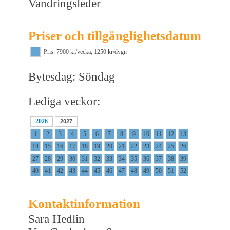
Vandringsleder
Priser och tillgänglighetsdatum
Pris: 7900 kr/vecka, 1250 kr/dygn
Bytesdag: Söndag
Lediga veckor:
2026
2027
1
2
3
4
5
6
7
8
9
10
11
12
13
14
15
16
17
18
19
20
21
22
23
24
25
26
27
28
29
30
31
32
33
34
35
36
37
38
39
40
41
42
43
44
45
46
47
48
49
50
51
52
Kontaktinformation
Sara Hedlin