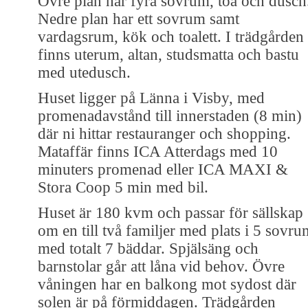
Övre plan har fyra sovrum, toa och dusch
Nedre plan har ett sovrum samt
vardagsrum, kök och toalett. I trädgården
finns uterum, altan, studsmatta och bastu
med utedusch.
Huset ligger på Länna i Visby, med
promenadavstånd till innerstaden (8 min)
där ni hittar restauranger och shopping.
Mataffär finns ICA Atterdags med 10
minuters promenad eller ICA MAXI &
Stora Coop 5 min med bil.
Huset är 180 kvm och passar för sällskap
om en till två familjer med plats i 5 sovru
med totalt 7 bäddar. Spjälsäng och
barnstolar går att låna vid behov. Övre
våningen har en balkong mot sydost där
solen är på förmiddagen. Trädgården