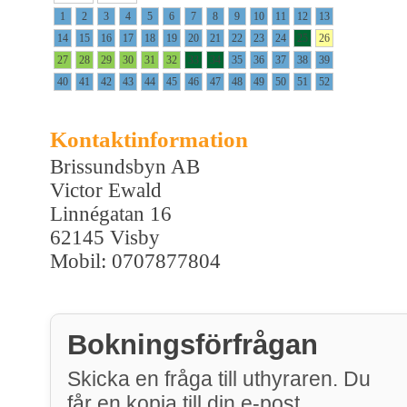
1
2
3
4
5
6
7
8
9
10
11
12
13
14
15
16
17
18
19
20
21
22
23
24
25
26
27
28
29
30
31
32
33
34
35
36
37
38
39
40
41
42
43
44
45
46
47
48
49
50
51
52
Kontaktinformation
Brissundsbyn AB
Victor Ewald
Linnégatan 16
62145 Visby
Mobil: 0707877804
Bokningsförfrågan
Skicka en fråga till uthyraren. Du
får en kopia till din e-post.