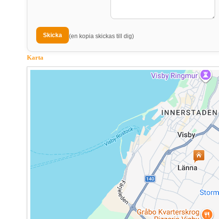
(en kopia skickas till dig)
Karta