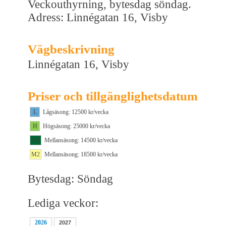
Veckouthyrning, bytesdag söndag.
Adress: Linnégatan 16, Visby
Vägbeskrivning
Linnégatan 16, Visby
Priser och tillgänglighetsdatum
L
Lågsäsong: 12500 kr/vecka
H
Högsäsong: 25000 kr/vecka
M1
Mellansäsong: 14500 kr/vecka
M2
Mellansäsong: 18500 kr/vecka
Bytesdag: Söndag
Lediga veckor:
2026
2027