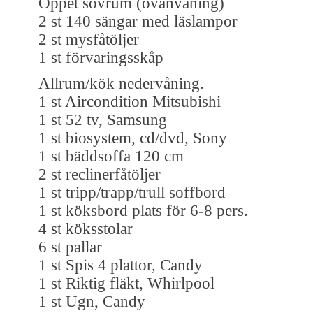
Öppet sovrum (ovanvåning)
2 st 140 sängar med läslampor
2 st mysfåtöljer
1 st förvaringsskåp
Allrum/kök nedervåning.
1 st Aircondition Mitsubishi
1 st 52 tv, Samsung
1 st biosystem, cd/dvd, Sony
1 st bäddsoffa 120 cm
2 st reclinerfåtöljer
1 st tripp/trapp/trull soffbord
1 st köksbord plats för 6-8 pers.
4 st köksstolar
6 st pallar
1 st Spis 4 plattor, Candy
1 st Riktig fläkt, Whirlpool
1 st Ugn, Candy