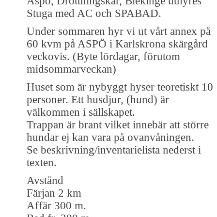
Aspö, Drottningskär, Blekinge uthyres
Stuga med AC och SPABAD.
Under sommaren hyr vi ut vårt annex på
60 kvm på ASPÖ i Karlskrona skärgård
veckovis. (Byte lördagar, förutom
midsommarveckan)
Huset som är nybyggt hyser teoretiskt 10
personer. Ett husdjur, (hund) är
välkommen i sällskapet.
Trappan är brant vilket innebär att större
hundar ej kan vara på ovanvåningen.
Se beskrivning/inventarielista nederst i
texten.
Avstånd
Färjan 2 km
Affär 300 m.