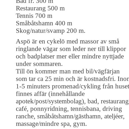
Bad fr. 300 m
Restaurang 500 m
Tennis 700 m
Småbåtshamn 400 m
Skog/natur/svamp 200 m.
Aspö är en cykelö med massor av små
ringlande vägar som leder ner till klippor
och badplatser mer eller mindre nyttjade
under sommaren.
Till ön kommer man med bil/vägfärjan
som tar ca 25 min och är kostnadsfri. In
1-5 minuters promenad/cykling från huse
finnes affär (innehållande
apotek/post/systembolag), bad, restaurang
café, ponnyridning, tennisbana, driving
ranche, småbåtshamn/gästhamn, ateljéer,
massage/mindre spa, gym.