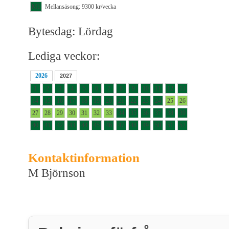
M1
Mellansäsong: 9300 kr/vecka
Bytesdag: Lördag
Lediga veckor:
2026
2027
1
2
3
4
5
6
7
8
9
10
11
12
13
14
15
16
17
18
19
20
21
22
23
24
25
26
27
28
29
30
31
32
33
34
35
36
37
38
39
40
41
42
43
44
45
46
47
48
49
50
51
52
Kontaktinformation
M Björnson