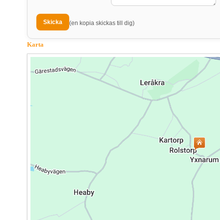
(en kopia skickas till dig)
Karta