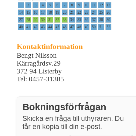
1
2
3
4
5
6
7
8
9
10
11
12
13
14
15
16
17
18
19
20
21
22
23
24
25
26
27
28
29
30
31
32
33
34
35
36
37
38
39
40
41
42
43
44
45
46
47
48
49
50
51
52
Kontaktinformation
Bengt Nilsson
Kärragårdsv.29
372 94 Listerby
Tel: 0457-31385
Bokningsförfrågan
Skicka en fråga till uthyraren. Du
får en kopia till din e-post.