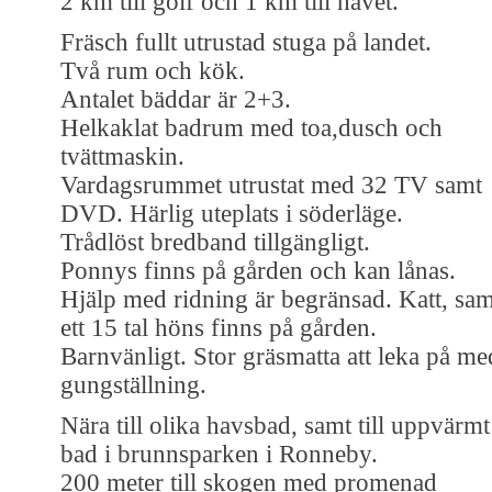
2 km till golf och 1 km till havet.
Fräsch fullt utrustad stuga på landet.
Två rum och kök.
Antalet bäddar är 2+3.
Helkaklat badrum med toa,dusch och
tvättmaskin.
Vardagsrummet utrustat med 32 TV samt
DVD. Härlig uteplats i söderläge.
Trådlöst bredband tillgängligt.
Ponnys finns på gården och kan lånas.
Hjälp med ridning är begränsad. Katt, sam
ett 15 tal höns finns på gården.
Barnvänligt. Stor gräsmatta att leka på me
gungställning.
Nära till olika havsbad, samt till uppvärmt
bad i brunnsparken i Ronneby.
200 meter till skogen med promenad