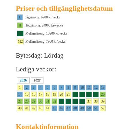
Priser och tillgänglighetsdatum
L
Lågsäsong: 6900 kr/vecka
H
Högsäsong: 24900 kr/vecka
M1
Mellansäsong: 10900 kr/vecka
M2
Mellansäsong: 7900 kr/vecka
Bytesdag: Lördag
Lediga veckor:
2026
2027
1
2
3
4
5
6
7
8
9
10
11
12
13
14
15
16
17
18
19
20
21
22
23
24
25
26
27
28
29
30
31
32
33
34
35
36
37
38
39
40
41
42
43
44
45
46
47
48
49
50
51
52
Kontaktinformation