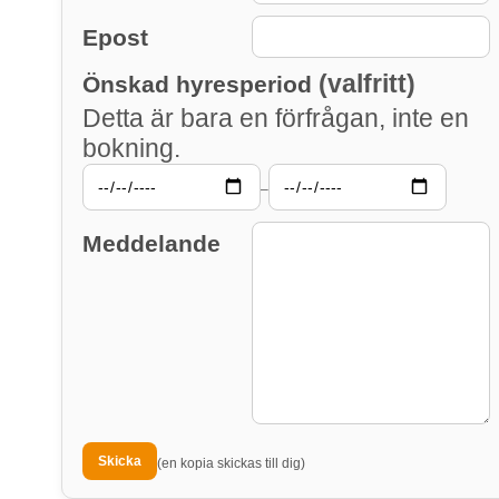
Epost
(valfritt)
Önskad hyresperiod
Detta är bara en förfrågan, inte en
bokning.
–
Meddelande
(en kopia skickas till dig)