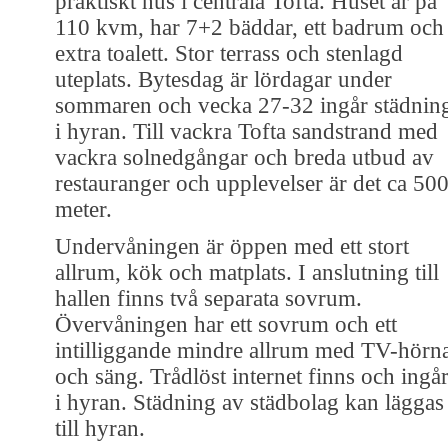
praktiskt hus i centrala Tofta. Huset är på
110 kvm, har 7+2 bäddar, ett badrum och
extra toalett. Stor terrass och stenlagd
uteplats. Bytesdag är lördagar under
sommaren och vecka 27-32 ingår städnin
i hyran. Till vackra Tofta sandstrand med
vackra solnedgångar och breda utbud av
restauranger och upplevelser är det ca 50
meter.
Undervåningen är öppen med ett stort
allrum, kök och matplats. I anslutning till
hallen finns två separata sovrum.
Övervåningen har ett sovrum och ett
intilliggande mindre allrum med TV-hörn
och säng. Trådlöst internet finns och ingå
i hyran. Städning av städbolag kan läggas
till hyran.