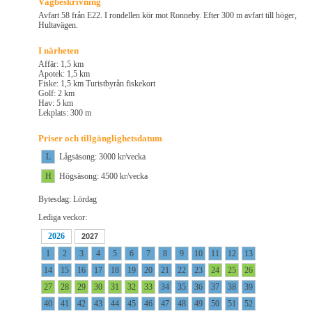
Vägbeskrivning
Avfart 58 från E22. I rondellen kör mot Ronneby. Efter 300 m avfart till höger,
Hultavägen.
I närheten
Affär: 1,5 km
Apotek: 1,5 km
Fiske: 1,5 km Turistbyrån fiskekort
Golf: 2 km
Hav: 5 km
Lekplats: 300 m
Priser och tillgänglighetsdatum
L
Lågsäsong: 3000 kr/vecka
H
Högsäsong: 4500 kr/vecka
Bytesdag: Lördag
Lediga veckor:
2026
2027
1
2
3
4
5
6
7
8
9
10
11
12
13
14
15
16
17
18
19
20
21
22
23
24
25
26
27
28
29
30
31
32
33
34
35
36
37
38
39
40
41
42
43
44
45
46
47
48
49
50
51
52