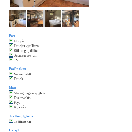
Bas:
El ingår
Husdjur ej tillåtna
Rökning ej tillåten
Separata sovrum
TV
Bad/toalett:
Vattentoalett
Dusch
Mat:
Matlagningsmöjligheter
Diskmaskin
Frys
Kylskåp
Tvättmöjligheter:
Tvättmaskin
Övrigt: