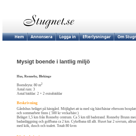
Hem
Annonsera
Logga in
Efterlysningar
Om Stugn
Mysigt boende i lantlig miljö
Hus, Ronneby, Blekinge
2
Boendeyta: 80 m
Antal rum: 3
Antal bäddar: 2 + 2 extrabäddar
Beskrivning
Gårdshus beläget på hästgård. Möjlighet att ta med sig häst/hästar eftersom boxplat
och sommarbete finns ( 500 kr vecka/häst )
Beläget 1,5 km från Ronneby centrum. Ca 5 km till badstrand. Ronneby Brunn me
badanläggning och golfbana ca 2 km. Cykelbana till allt. Huset har 2 sovrum, allru
med kök, dusch och toalett. Totalt 80 kvm