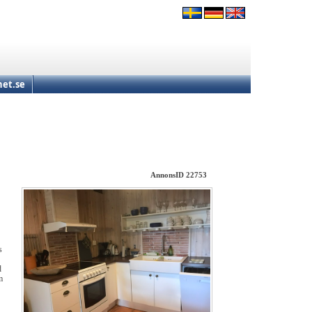
et.se
AnnonsID 22753
s
d
m