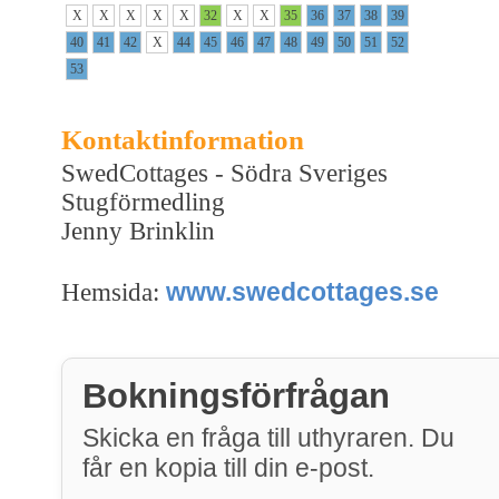
X
X
X
X
X
32
X
X
35
36
37
38
39
40
41
42
X
44
45
46
47
48
49
50
51
52
53
Kontaktinformation
SwedCottages - Södra Sveriges
Stugförmedling
Jenny Brinklin
www.swedcottages.se
Hemsida:
Bokningsförfrågan
Skicka en fråga till uthyraren. Du
får en kopia till din e-post.