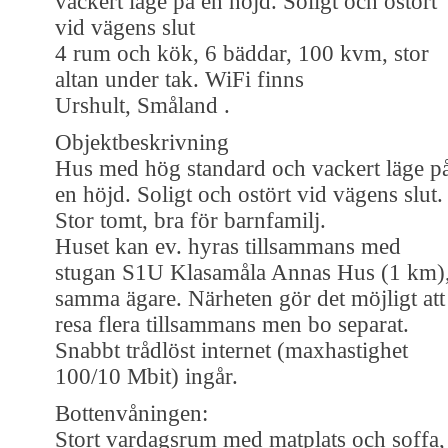
vackert läge på en höjd. Soligt och ostört
vid vägens slut
4 rum och kök, 6 bäddar, 100 kvm, stor
altan under tak. WiFi finns
Urshult, Småland .
Objektbeskrivning
Hus med hög standard och vackert läge p
en höjd. Soligt och ostört vid vägens slut.
Stor tomt, bra för barnfamilj.
Huset kan ev. hyras tillsammans med
stugan S1U Klasamåla Annas Hus (1 km)
samma ägare. Närheten gör det möjligt att
resa flera tillsammans men bo separat.
Snabbt trådlöst internet (maxhastighet
100/10 Mbit) ingår.
Bottenvåningen:
Stort vardagsrum med matplats och soffa,