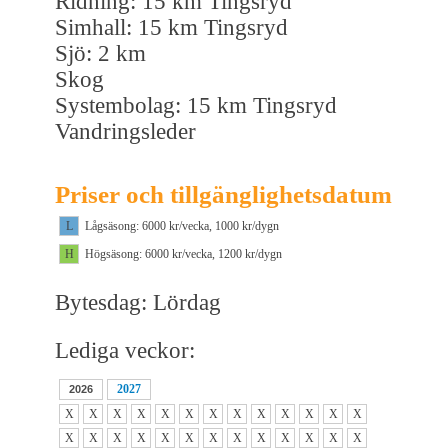
Ridning: 15 km Tingsryd
Simhall: 15 km Tingsryd
Sjö: 2 km
Skog
Systembolag: 15 km Tingsryd
Vandringsleder
Priser och tillgänglighetsdatum
L
Lågsäsong: 6000 kr/vecka, 1000 kr/dygn
H
Högsäsong: 6000 kr/vecka, 1200 kr/dygn
Bytesdag: Lördag
Lediga veckor:
2027
2026
X
X
X
X
X
X
X
X
X
X
X
X
X
X
X
X
X
X
X
X
X
X
X
X
X
X