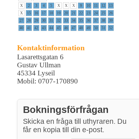
X
2
3
4
5
X
X
X
9
10
11
12
13
X
15
16
17
18
19
20
21
22
23
24
25
26
27
28
29
30
31
32
33
34
35
36
37
38
39
40
41
42
43
44
45
46
47
48
49
50
51
52
Kontaktinformation
Lasarettsgatan 6
Gustav Ullman
45334 Lyseil
Mobil: 0707-170890
Bokningsförfrågan
Skicka en fråga till uthyraren. Du
får en kopia till din e-post.