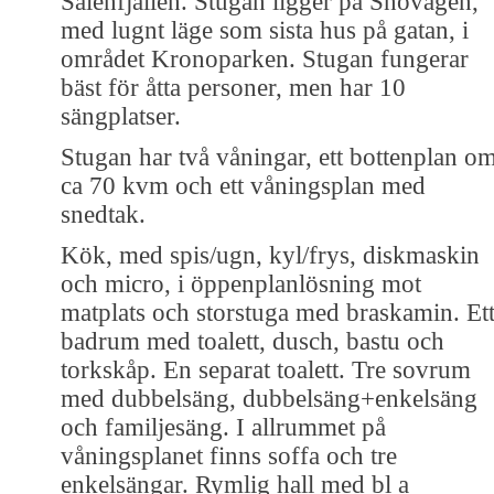
Sälenfjällen. Stugan ligger på Snövägen,
med lugnt läge som sista hus på gatan, i
området Kronoparken. Stugan fungerar
bäst för åtta personer, men har 10
sängplatser.
Stugan har två våningar, ett bottenplan o
ca 70 kvm och ett våningsplan med
snedtak.
Kök, med spis/ugn, kyl/frys, diskmaskin
och micro, i öppenplanlösning mot
matplats och storstuga med braskamin. Et
badrum med toalett, dusch, bastu och
torkskåp. En separat toalett. Tre sovrum
med dubbelsäng, dubbelsäng+enkelsäng
och familjesäng. I allrummet på
våningsplanet finns soffa och tre
enkelsängar. Rymlig hall med bl a