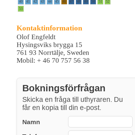
40
41
42
43
44
45
46
47
48
49
50
51
52
53
Kontaktinformation
Olof Engfeldt
Hysingsviks brygga 15
761 93 Norrtälje, Sweden
Mobil: + 46 70 757 56 38
Bokningsförfrågan
Skicka en fråga till uthyraren. Du
får en kopia till din e-post.
Namn