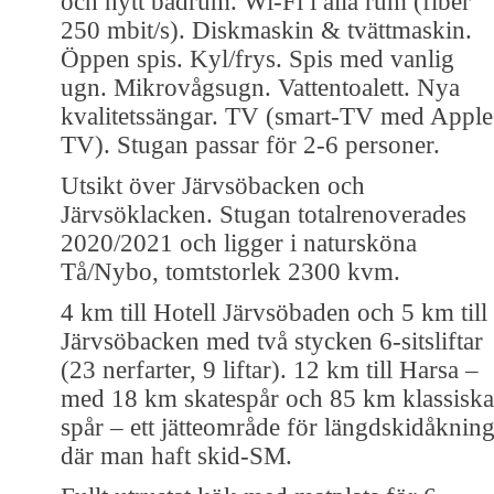
och nytt badrum. Wi-Fi i alla rum (fiber
250 mbit/s). Diskmaskin & tvättmaskin.
Öppen spis. Kyl/frys. Spis med vanlig
ugn. Mikrovågsugn. Vattentoalett. Nya
kvalitetssängar. TV (smart-TV med Apple
TV). Stugan passar för 2-6 personer.
Utsikt över Järvsöbacken och
Järvsöklacken. Stugan totalrenoverades
2020/2021 och ligger i natursköna
Tå/Nybo, tomtstorlek 2300 kvm.
4 km till Hotell Järvsöbaden och 5 km till
Järvsöbacken med två stycken 6-sitsliftar
(23 nerfarter, 9 liftar). 12 km till Harsa –
med 18 km skatespår och 85 km klassiska
spår – ett jätteområde för längdskidåknin
där man haft skid-SM.