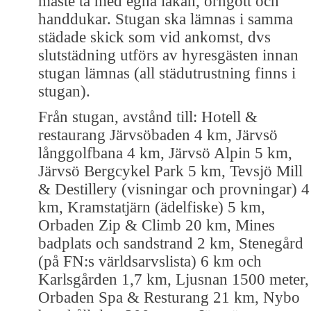
måste ta med egna lakan, örngott och
handdukar. Stugan ska lämnas i samma
städade skick som vid ankomst, dvs
slutstädning utförs av hyresgästen innan
stugan lämnas (all städutrustning finns i
stugan).
Från stugan, avstånd till: Hotell &
restaurang Järvsöbaden 4 km, Järvsö
långgolfbana 4 km, Järvsö Alpin 5 km,
Järvsö Bergcykel Park 5 km, Tevsjö Mill
& Destillery (visningar och provningar) 4
km, Kramstatjärn (ädelfiske) 5 km,
Orbaden Zip & Climb 20 km, Mines
badplats och sandstrand 2 km, Stenegård
(på FN:s världsarvslista) 6 km och
Karlsgården 1,7 km, Ljusnan 1500 meter,
Orbaden Spa & Resturang 21 km, Nybo