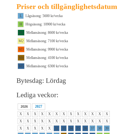
Priser och tillgänglighetsdatum
L
Lågsäsong: 5600 kr/vecka
H
Högsäsong: 10900 kr/vecka
M1
Mellansäsong: 8600 kr/vecka
M2
Mellansäsong: 7100 kr/vecka
M3
Mellansäsong: 9900 kr/vecka
M4
Mellansäsong: 4100 kr/vecka
M5
Mellansäsong: 6300 kr/vecka
Bytesdag: Lördag
Lediga veckor:
2027
2026
X
X
X
X
X
X
X
X
X
X
X
X
X
X
X
X
X
X
X
X
X
X
X
X
X
X
X
X
X
X
X
32
33
34
35
36
37
38
39