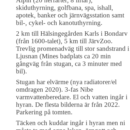
Alpin (20 nerfarter, 8 liftar),
skiduthyrning, golfbana, spa, ishall,
apotek, banker och järnvägsstation samt
bil-, cykel- och kanotuthyrning.
2 km till Hälsingegården Karls i Bondarv
(från 1600-talet), 5 km till JärvZoo.
Trevlig promenadväg till stor sandstrand i
Ljusnan (Mines badplats ca 20 min
gångväg från stugan, ca 3 minuter med
bil).
Stugan har elvärme (nya radiatorer/el
omdragen 2020). 3-fas Nibe
varmvattenberedare. El och vatten ingår i
hyran. De flesta bilderna är från 2022.
Parkering på tomten.
Täcken och kuddar ingår i hyran men ni