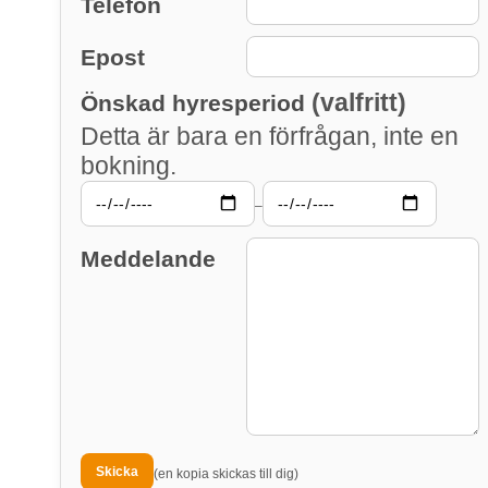
Telefon
Epost
(valfritt)
Önskad hyresperiod
Detta är bara en förfrågan, inte en
bokning.
–
Meddelande
(en kopia skickas till dig)