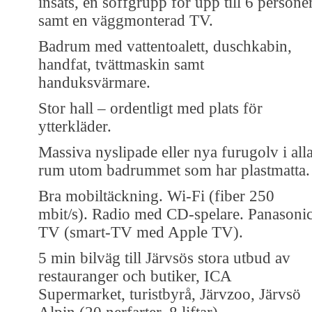
insats, en soffgrupp för upp till 6 persone
samt en väggmonterad TV.
Badrum med vattentoalett, duschkabin,
handfat, tvättmaskin samt
handuksvärmare.
Stor hall – ordentligt med plats för
ytterkläder.
Massiva nyslipade eller nya furugolv i all
rum utom badrummet som har plastmatta.
Bra mobiltäckning. Wi-Fi (fiber 250
mbit/s). Radio med CD-spelare. Panasoni
TV (smart-TV med Apple TV).
5 min bilväg till Järvsös stora utbud av
restauranger och butiker, ICA
Supermarket, turistbyrå, Järvzoo, Järvsö