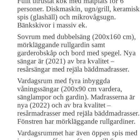
Fullt utrustat kök med matplats för 6
personer. Diskmaskin, ugn/grill, keramisk
spis (glashäll) och mikrovågsugn.
Bänkskivor i massiv ek.
Sovrum med dubbelsäng (200x160 cm),
mörkläggande rullgardin samt
garderobskåp och bord med spegel. Nya
sängar är (2021) av bra kvalitet –
resårsängar med rejäla bäddmadrasser.
Vardagsrum med fyra inbyggda
våningssängar (200x90 cm vardera,
sänglampor och gardin). Madrasserna är
nya (2022) och av bra kvalitet –
resårmadrasser med rejäla bäddmadrasser.
Fönstren har mörkläggande rullgardiner.
Vardagsrummet har även öppen spis med