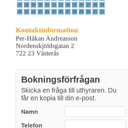
27
28
29
30
31
32
33
34
35
36
37
38
39
40
41
42
43
44
45
46
47
48
49
50
51
52
Kontaktinformation
Per-Håkan Andreasson
Nordenskjöldsgatan 2
722 23 Västerås
Bokningsförfrågan
Skicka en fråga till uthyraren. Du
får en kopia till din e-post.
Namn
Telefon