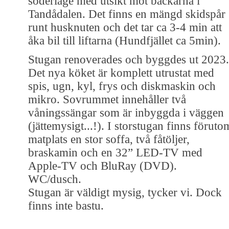
söderläge med utsikt mot backarna i
Tandådalen. Det finns en mängd skidspår
runt husknuten och det tar ca 3-4 min att
åka bil till liftarna (Hundfjället ca 5min).
Stugan renoverades och byggdes ut 2023.
Det nya köket är komplett utrustat med
spis, ugn, kyl, frys och diskmaskin och
mikro. Sovrummet innehåller två
våningssängar som är inbyggda i väggen
(jättemysigt...!). I storstugan finns föruto
matplats en stor soffa, två fåtöljer,
braskamin och en 32” LED-TV med
Apple-TV och BluRay (DVD).
WC/dusch.
Stugan är väldigt mysig, tycker vi. Dock
finns inte bastu.