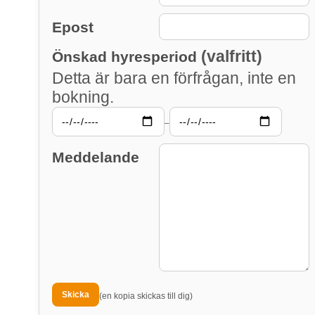
Epost
(valfritt)
Önskad hyresperiod
Detta är bara en förfrågan, inte en
bokning.
–
Meddelande
(en kopia skickas till dig)