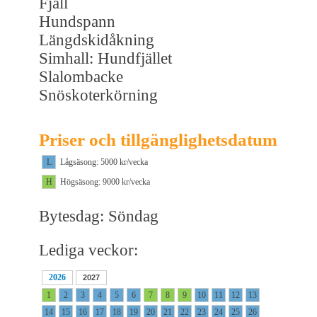
Fjäll
Hundspann
Längdskidåkning
Simhall: Hundfjället
Slalombacke
Snöskoterkörning
Priser och tillgänglighetsdatum
L
Lågsäsong: 5000 kr/vecka
H
Högsäsong: 9000 kr/vecka
Bytesdag: Söndag
Lediga veckor:
2026
2027
1
2
3
4
5
6
7
8
9
10
11
12
13
14
15
16
17
18
19
20
21
22
23
24
25
26