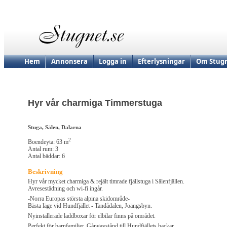
Hem
Annonsera
Logga in
Efterlysningar
Om Stugn
Hyr vår charmiga Timmerstuga
Stuga, Sälen, Dalarna
2
Boendeyta: 63 m
Antal rum: 3
Antal bäddar: 6
Beskrivning
Hyr vår mycket charmiga & rejält timrade fjällstuga i Sälenfjällen.
Avresestädning och wi-fi ingår.
-Norra Europas största alpina skidområde-
Bästa läge vid Hundfjället - Tandådalen, Joängsbyn.
Nyinstallerade laddboxar för elbilar finns på området.
Perfekt för barnfamiljer. Gångavstånd till Hundfjällets backar.