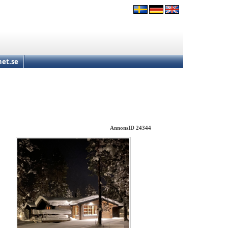
et.se
AnnonsID 24344