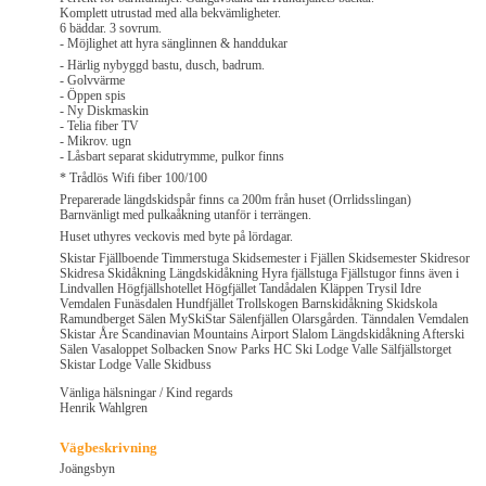
Komplett utrustad med alla bekvämligheter.
6 bäddar. 3 sovrum.
- Möjlighet att hyra sänglinnen & handdukar
- Härlig nybyggd bastu, dusch, badrum.
- Golvvärme
- Öppen spis
- Ny Diskmaskin
- Telia fiber TV
- Mikrov. ugn
- Låsbart separat skidutrymme, pulkor finns
* Trådlös Wifi fiber 100/100
Preparerade längdskidspår finns ca 200m från huset (Orrlidsslingan)
Barnvänligt med pulkaåkning utanför i terrängen.
Huset uthyres veckovis med byte på lördagar.
Skistar Fjällboende Timmerstuga Skidsemester i Fjällen Skidsemester Skidresor
Skidresa Skidåkning Längdskidåkning Hyra fjällstuga Fjällstugor finns även i
Lindvallen Högfjällshotellet Högfjället Tandådalen Kläppen Trysil Idre
Vemdalen Funäsdalen Hundfjället Trollskogen Barnskidåkning Skidskola
Ramundberget Sälen MySkiStar Sälenfjällen Olarsgården. Tänndalen Vemdalen
Skistar Åre Scandinavian Mountains Airport Slalom Längdskidåkning Afterski
Sälen Vasaloppet Solbacken Snow Parks HC Ski Lodge Valle Sälfjällstorget
Skistar Lodge Valle Skidbuss
Vänliga hälsningar / Kind regards
Henrik Wahlgren
Vägbeskrivning
Joängsbyn