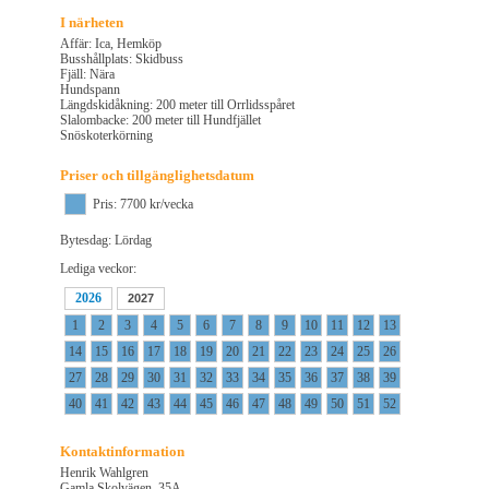
I närheten
Affär: Ica, Hemköp
Busshållplats: Skidbuss
Fjäll: Nära
Hundspann
Längdskidåkning: 200 meter till Orrlidsspåret
Slalombacke: 200 meter till Hundfjället
Snöskoterkörning
Priser och tillgänglighetsdatum
Pris: 7700 kr/vecka
Bytesdag: Lördag
Lediga veckor:
2026
2027
1
2
3
4
5
6
7
8
9
10
11
12
13
14
15
16
17
18
19
20
21
22
23
24
25
26
27
28
29
30
31
32
33
34
35
36
37
38
39
40
41
42
43
44
45
46
47
48
49
50
51
52
Kontaktinformation
Henrik Wahlgren
Gamla Skolvägen, 35A