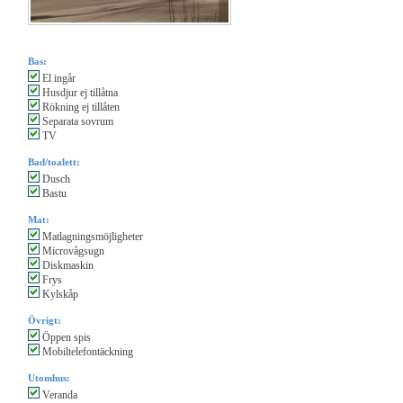
Bas:
El ingår
Husdjur ej tillåtna
Rökning ej tillåten
Separata sovrum
TV
Bad/toalett:
Dusch
Bastu
Mat:
Matlagningsmöjligheter
Microvågsugn
Diskmaskin
Frys
Kylskåp
Övrigt:
Öppen spis
Mobiltelefontäckning
Utomhus:
Veranda