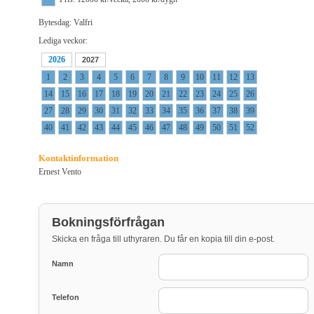
Bytesdag: Valfri
Lediga veckor:
2026
2027
1
2
3
4
5
6
7
8
9
10
11
12
13
14
15
16
17
18
19
20
21
22
23
24
25
26
27
28
29
30
31
32
33
34
35
36
37
38
39
40
41
42
43
44
45
46
47
48
49
50
51
52
Kontaktinformation
Ernest Vento
Bokningsförfrågan
Skicka en fråga till uthyraren. Du får en kopia till din e-post.
Namn
Telefon