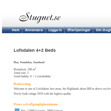
Hem
Annonsera
Logga in
Efterlysningar
Om Stugn
Lofsdalen 4+2 Beds
Hus, Vemdalen, Jämtland
2
Boendeyta: 100 m
Antal rum: 3
Antal bäddar: 6 + 2 extrabäddar
Beskrivning
Welcome to one of Lofsdalens best areas, the Highlands about 800 m above sea lev
Newly built cottage 2019 with the highest quality.
Priser och tillgänglighetsdatum
Pris: 12000 kr/vecka, 2000 kr/dygn