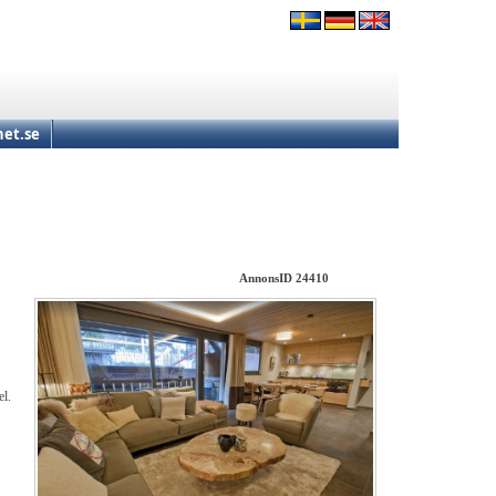
et.se
AnnonsID 24410
el.