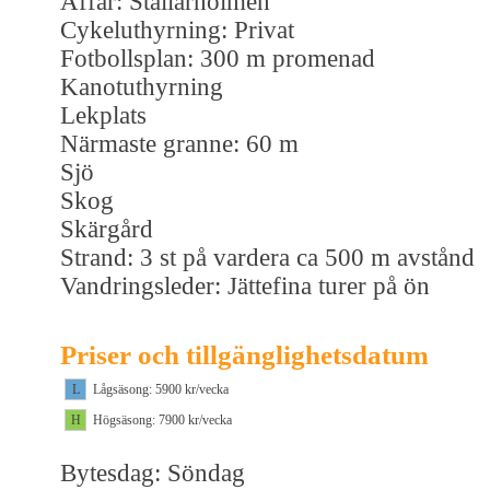
Affär: Stallarholmen
Cykeluthyrning: Privat
Fotbollsplan: 300 m promenad
Kanotuthyrning
Lekplats
Närmaste granne: 60 m
Sjö
Skog
Skärgård
Strand: 3 st på vardera ca 500 m avstånd
Vandringsleder: Jättefina turer på ön
Priser och tillgänglighetsdatum
L
Lågsäsong: 5900 kr/vecka
H
Högsäsong: 7900 kr/vecka
Bytesdag: Söndag