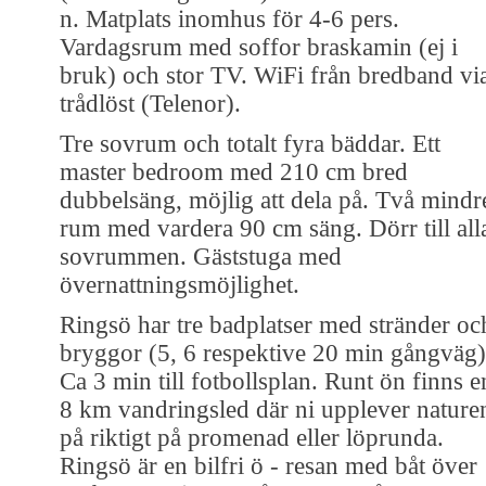
n. Matplats inomhus för 4-6 pers.
Vardagsrum med soffor braskamin (ej i
bruk) och stor TV. WiFi från bredband vi
trådlöst (Telenor).
Tre sovrum och totalt fyra bäddar. Ett
master bedroom med 210 cm bred
dubbelsäng, möjlig att dela på. Två mindr
rum med vardera 90 cm säng. Dörr till all
sovrummen. Gäststuga med
övernattningsmöjlighet.
Ringsö har tre badplatser med stränder oc
bryggor (5, 6 respektive 20 min gångväg)
Ca 3 min till fotbollsplan. Runt ön finns e
8 km vandringsled där ni upplever nature
på riktigt på promenad eller löprunda.
Ringsö är en bilfri ö - resan med båt över