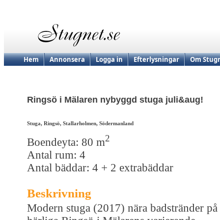
Hem
Annonsera
Logga in
Efterlysningar
Om Stugn
Ringsö i Mälaren nybyggd stuga juli&aug!
Stuga, Ringsö, Stallarholmen, Södermanland
2
Boendeyta: 80 m
Antal rum: 4
Antal bäddar: 4 + 2 extrabäddar
Beskrivning
Modern stuga (2017) nära badstränder på