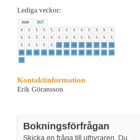
Lediga veckor:
2027
2026
X
X
X
X
X
X
X
X
X
X
X
X
X
X
X
X
X
X
X
X
X
X
X
X
X
X
X
X
X
X
X
32
33
34
35
36
37
38
39
40
41
42
43
44
45
46
47
48
49
50
51
52
53
Kontaktinformation
Erik Göransson
Bokningsförfrågan
Skicka en fråga till uthyraren. Du