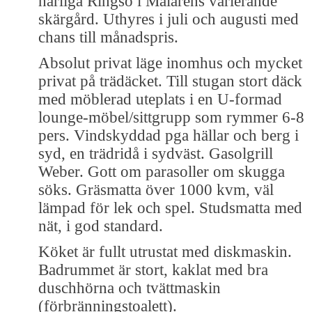
härliga Ringsö i Mälarens varierande
skärgård. Uthyres i juli och augusti med
chans till månadspris.
Absolut privat läge inomhus och mycket
privat på trädäcket. Till stugan stort däck
med möblerad uteplats i en U-formad
lounge-möbel/sittgrupp som rymmer 6-8
pers. Vindskyddad pga hällar och berg i
syd, en trädridå i sydväst. Gasolgrill
Weber. Gott om parasoller om skugga
söks. Gräsmatta över 1000 kvm, väl
lämpad för lek och spel. Studsmatta med
nät, i god standard.
Köket är fullt utrustat med diskmaskin.
Badrummet är stort, kaklat med bra
duschhörna och tvättmaskin
(förbränningstoalett).