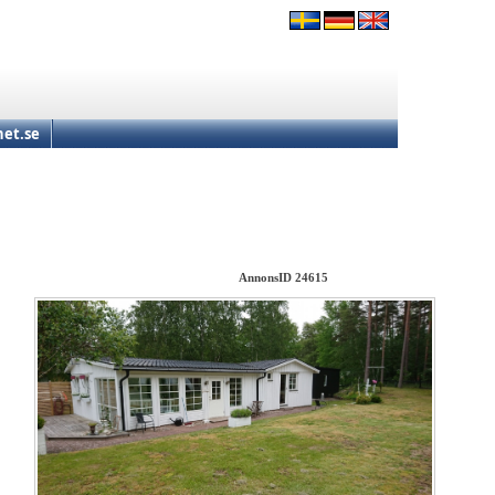
et.se
AnnonsID 24615