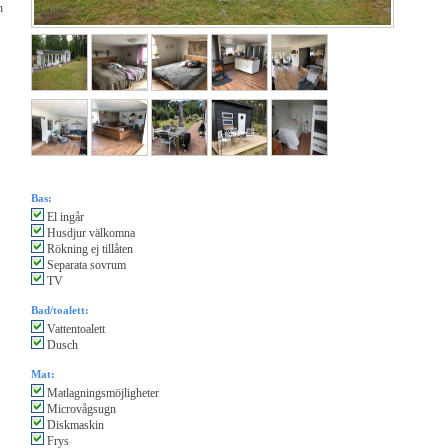
n
Bas:
El ingår
Husdjur välkomna
Rökning ej tillåten
Separata sovrum
TV
Bad/toalett:
Vattentoalett
Dusch
Mat:
Matlagningsmöjligheter
Microvågsugn
Diskmaskin
Frys