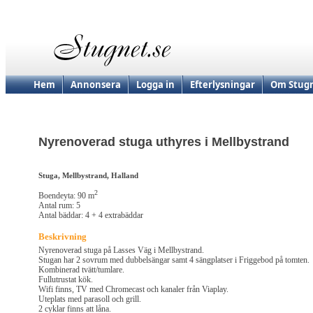
Hem
Annonsera
Logga in
Efterlysningar
Om Stugn
Nyrenoverad stuga uthyres i Mellbystrand
Stuga, Mellbystrand, Halland
2
Boendeyta: 90 m
Antal rum: 5
Antal bäddar: 4 + 4 extrabäddar
Beskrivning
Nyrenoverad stuga på Lasses Väg i Mellbystrand.
Stugan har 2 sovrum med dubbelsängar samt 4 sängplatser i Friggebod på tomten.
Kombinerad tvätt/tumlare.
Fullutrustat kök.
Wifi finns, TV med Chromecast och kanaler från Viaplay.
Uteplats med parasoll och grill.
2 cyklar finns att låna.