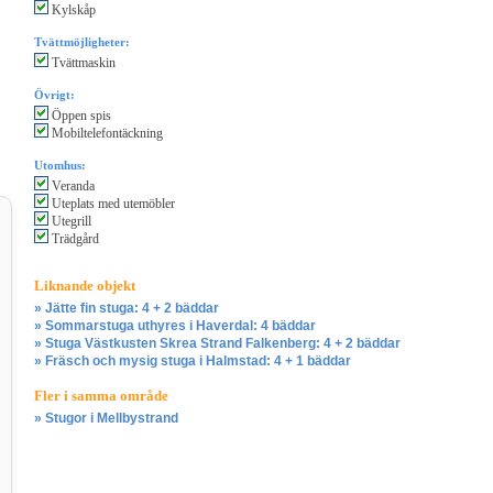
Kylskåp
Tvättmöjligheter:
Tvättmaskin
Övrigt:
Öppen spis
Mobiltelefontäckning
Utomhus:
Veranda
Uteplats med utemöbler
Utegrill
Trädgård
Liknande objekt
» Jätte fin stuga: 4 + 2 bäddar
» Sommarstuga uthyres i Haverdal: 4 bäddar
» Stuga Västkusten Skrea Strand Falkenberg: 4 + 2 bäddar
» Fräsch och mysig stuga i Halmstad: 4 + 1 bäddar
Fler i samma område
» Stugor i Mellbystrand