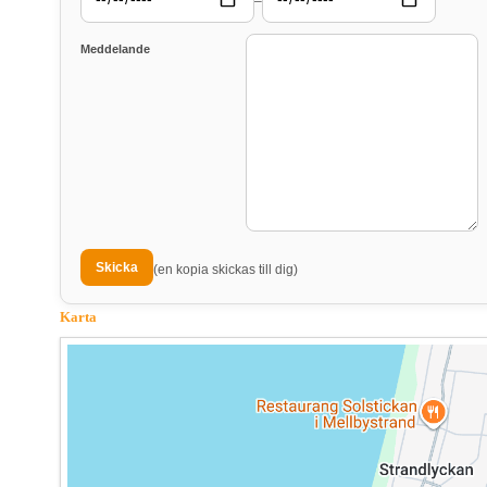
–
Meddelande
(en kopia skickas till dig)
Karta