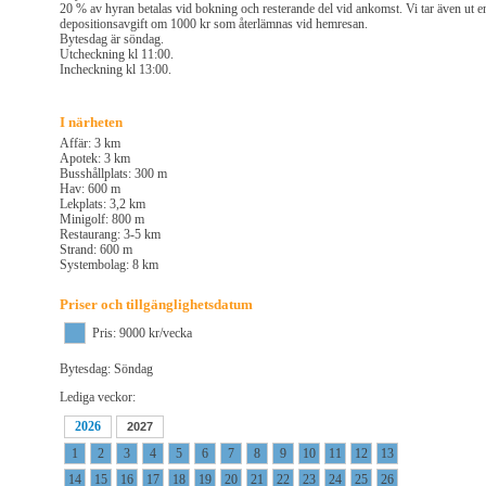
20 % av hyran betalas vid bokning och resterande del vid ankomst. Vi tar även ut e
depositionsavgift om 1000 kr som återlämnas vid hemresan.
Bytesdag är söndag.
Utcheckning kl 11:00.
Incheckning kl 13:00.
I närheten
Affär: 3 km
Apotek: 3 km
Busshållplats: 300 m
Hav: 600 m
Lekplats: 3,2 km
Minigolf: 800 m
Restaurang: 3-5 km
Strand: 600 m
Systembolag: 8 km
Priser och tillgänglighetsdatum
Pris: 9000 kr/vecka
Bytesdag: Söndag
Lediga veckor:
2026
2027
1
2
3
4
5
6
7
8
9
10
11
12
13
14
15
16
17
18
19
20
21
22
23
24
25
26