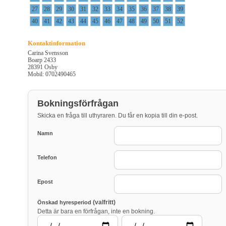
27
28
29
30
31
32
33
34
35
36
37
38
39
40
41
42
43
44
45
46
47
48
49
50
51
52
Kontaktinformation
Carina Svensson
Boarp 2433
28391 Osby
Mobil: 0702490465
Bokningsförfrågan
Skicka en fråga till uthyraren. Du får en kopia till din e-post.
Namn
Telefon
Epost
(valfritt)
Önskad hyresperiod
Detta är bara en förfrågan, inte en bokning.