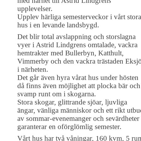
med närhet till Astrid Lindgrens
upplevelser.
Upplev härliga semesterveckor i vårt stor
hus i en levande landsbygd.
Det blir total avslappning och storslagna
vyer i Astrid Lindgrens omtalade, vackra
hemtrakter med Bullerbyn, Katthult,
Vimmerby och den vackra trästaden Eksj
i närheten.
Det går även hyra vårat hus under hösten
då finns även möjlighet att plocka bär och
svamp runt om i skogarna.
Stora skogar, glittrande sjöar, ljuvliga
ängar, vänliga människor och ett rikt utbu
av sommar-evenemanger och sevärdheter
garanterar en oförglömlig semester.
Vårt hus har två våningar, 160 kvm, 5 ru