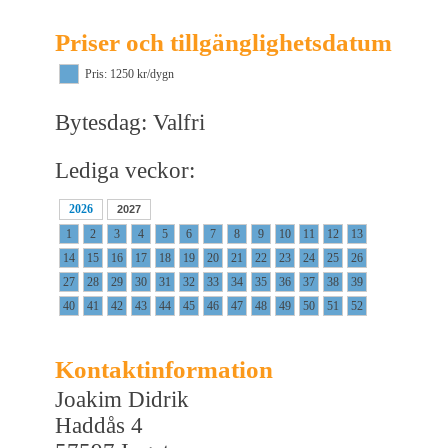
Priser och tillgänglighetsdatum
Pris: 1250 kr/dygn
Bytesdag: Valfri
Lediga veckor:
2026
2027
1
2
3
4
5
6
7
8
9
10
11
12
13
14
15
16
17
18
19
20
21
22
23
24
25
26
27
28
29
30
31
32
33
34
35
36
37
38
39
40
41
42
43
44
45
46
47
48
49
50
51
52
Kontaktinformation
Joakim Didrik
Haddås 4