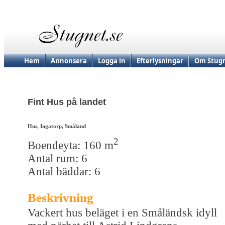
Hem
Annonsera
Logga in
Efterlysningar
Om Stugn
Fint Hus på landet
Hus, Ingatorp, Småland
2
Boendeyta: 160 m
Antal rum: 6
Antal bäddar: 6
Beskrivning
Vackert hus beläget i en Småländsk idyll