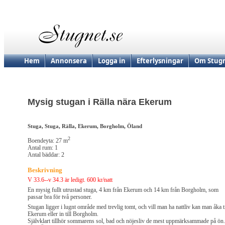
Hem
Annonsera
Logga in
Efterlysningar
Om Stugn
Mysig stugan i Rälla nära Ekerum
Stuga, Stuga, Rälla, Ekerum, Borgholm, Öland
2
Boendeyta: 27 m
Antal rum: 1
Antal bäddar: 2
Beskrivning
V 33.6--v 34.3 är ledigt. 600 kr/natt
En mysig fullt utrustad stuga, 4 km från Ekerum och 14 km från Borgholm, som
passar bra för två personer.
Stugan ligger i lugnt område med trevlig tomt, och vill man ha nattliv kan man åka ti
Ekerum eller in till Borgholm.
Självklart tillhör sommarens sol, bad och nöjesliv de mest uppmärksammade på ön.