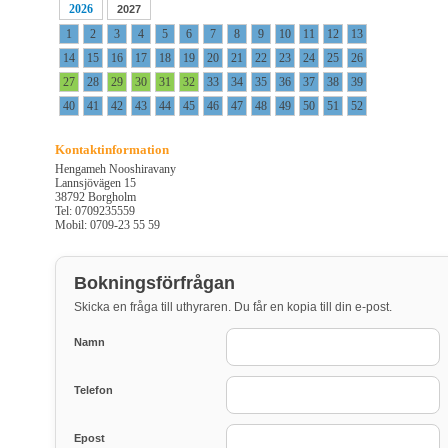
2026
2027
1
2
3
4
5
6
7
8
9
10
11
12
13
14
15
16
17
18
19
20
21
22
23
24
25
26
27
28
29
30
31
32
33
34
35
36
37
38
39
40
41
42
43
44
45
46
47
48
49
50
51
52
Kontaktinformation
Hengameh Nooshiravany
Lannsjövägen 15
38792 Borgholm
Tel: 0709235559
Mobil: 0709-23 55 59
Bokningsförfrågan
Skicka en fråga till uthyraren. Du får en kopia till din e-post.
Namn
Telefon
Epost