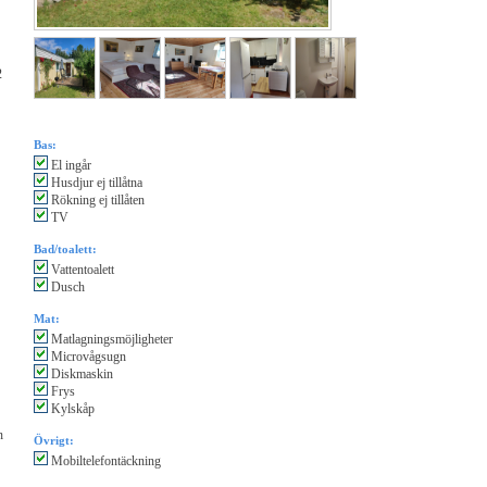
2
Bas:
El ingår
Husdjur ej tillåtna
Rökning ej tillåten
TV
Bad/toalett:
Vattentoalett
Dusch
Mat:
Matlagningsmöjligheter
Microvågsugn
Diskmaskin
Frys
Kylskåp
n
Övrigt:
Mobiltelefontäckning