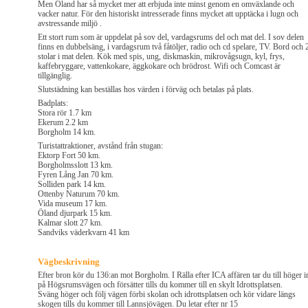
Men Öland har så mycket mer att erbjuda inte minst genom en omväxlande och
vacker natur. För den historiskt intresserade finns mycket att upptäcka i lugn och
avstressande miljö .
Ett stort rum som är uppdelat på sov del, vardagsrums del och mat del. I sov delen
finns en dubbelsäng, i vardagsrum två fåtöljer, radio och cd spelare, TV. Bord och 
stolar i mat delen. Kök med spis, ung, diskmaskin, mikrovågsugn, kyl, frys,
kaffebryggare, vattenkokare, äggkokare och brödrost. Wifi och Comcast är
tillgänglig.
Slutstädning kan beställas hos värden i förväg och betalas på plats.
Badplats:
Stora rör 1.7 km
Ekerum 2.2 km
Borgholm 14 km.
Turistattraktioner, avstånd från stugan:
Ektorp Fort 50 km.
Borgholmsslott 13 km.
Fyren Lång Jan 70 km.
Solliden park 14 km.
Ottenby Naturum 70 km.
Vida museum 17 km.
Öland djurpark 15 km.
Kalmar slott 27 km.
Sandviks väderkvarn 41 km
Vägbeskrivning
Efter bron kör du 136:an mot Borgholm. I Rälla efter ICA affären tar du till höger i
på Högsrumsvägen och försätter tills du kommer till en skylt Idrottsplatsen.
Sväng höger och följ vägen förbi skolan och idrottsplatsen och kör vidare längs
skogen tills du kommer till Lannsjövägen. Du letar efter nr 15