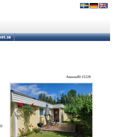
et.se
AnnonsID 25220
ll