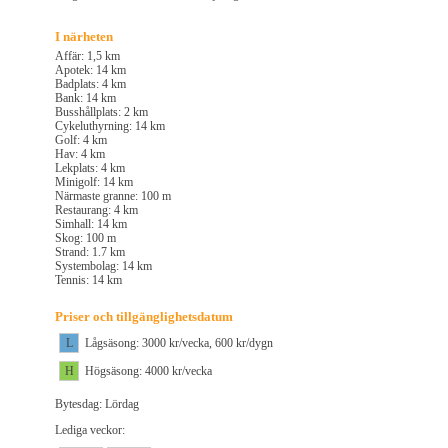
I närheten
Affär: 1,5 km
Apotek: 14 km
Badplats: 4 km
Bank: 14 km
Busshållplats: 2 km
Cykeluthyrning: 14 km
Golf: 4 km
Hav: 4 km
Lekplats: 4 km
Minigolf: 14 km
Närmaste granne: 100 m
Restaurang: 4 km
Simhall: 14 km
Skog: 100 m
Strand: 1.7 km
Systembolag: 14 km
Tennis: 14 km
Priser och tillgänglighetsdatum
L
Lågsäsong: 3000 kr/vecka, 600 kr/dygn
H
Högsäsong: 4000 kr/vecka
Bytesdag: Lördag
Lediga veckor: