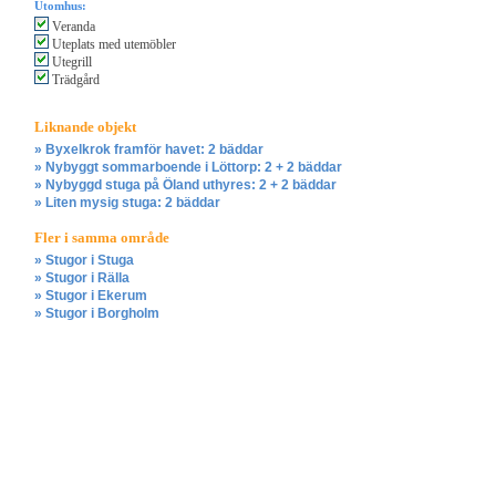
Utomhus:
Veranda
Uteplats med utemöbler
Utegrill
Trädgård
Liknande objekt
» Byxelkrok framför havet: 2 bäddar
» Nybyggt sommarboende i Löttorp: 2 + 2 bäddar
» Nybyggd stuga på Öland uthyres: 2 + 2 bäddar
» Liten mysig stuga: 2 bäddar
Fler i samma område
» Stugor i Stuga
» Stugor i Rälla
» Stugor i Ekerum
» Stugor i Borgholm