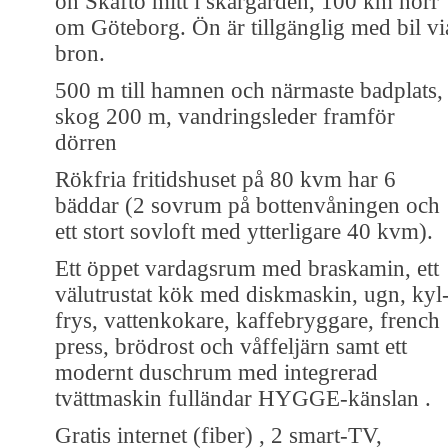
ön Skaftö mitt i skärgården, 100 km norr
om Göteborg. Ön är tillgänglig med bil vi
bron.
500 m till hamnen och närmaste badplats,
skog 200 m, vandringsleder framför
dörren
Rökfria fritidshuset på 80 kvm har 6
bäddar (2 sovrum på bottenvåningen och
ett stort sovloft med ytterligare 40 kvm).
Ett öppet vardagsrum med braskamin, ett
välutrustat kök med diskmaskin, ugn, kyl
frys, vattenkokare, kaffebryggare, french
press, brödrost och våffeljärn samt ett
modernt duschrum med integrerad
tvättmaskin fulländar HYGGE-känslan .
Gratis internet (fiber) , 2 smart-TV,