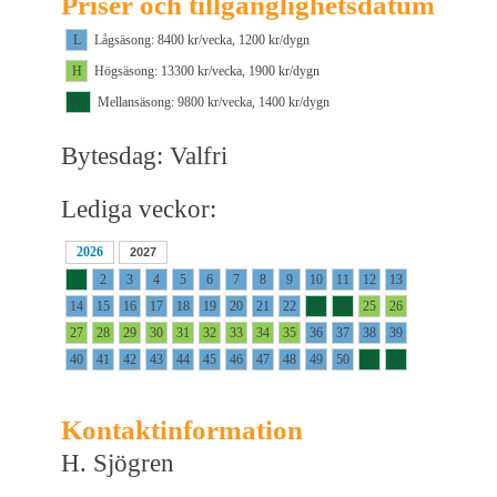
Priser och tillgänglighetsdatum
L
Lågsäsong: 8400 kr/vecka, 1200 kr/dygn
H
Högsäsong: 13300 kr/vecka, 1900 kr/dygn
M1
Mellansäsong: 9800 kr/vecka, 1400 kr/dygn
Bytesdag: Valfri
Lediga veckor:
2026
2027
1
2
3
4
5
6
7
8
9
10
11
12
13
14
15
16
17
18
19
20
21
22
23
24
25
26
27
28
29
30
31
32
33
34
35
36
37
38
39
40
41
42
43
44
45
46
47
48
49
50
51
52
Kontaktinformation
H. Sjögren