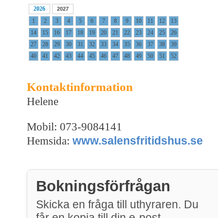
2026
2027
1
2
3
4
5
6
7
8
9
10
11
12
13
14
15
16
17
18
19
20
21
22
23
24
25
26
27
28
29
30
31
32
33
34
35
36
37
38
39
40
41
42
43
44
45
46
47
48
49
50
51
52
Kontaktinformation
Helene
Mobil: 073-9084141
www.salensfritidshus.se
Hemsida:
Bokningsförfrågan
Skicka en fråga till uthyraren. Du
får en kopia till din e-post.