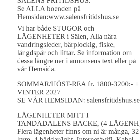
SÄLENS FRITIDSHUS.
Se ALLA boenden på
Hemsidan:www.salensfritidshus.se
Vi har både STUGOR och
LÄGENHETER i Sälen, Alla nära
vandringsleder, bärplockig, fiske,
längdspår och liftar. Se information om
dessa längre ner i annonsens text eller på
vår Hemsida.
SOMMAR/HÖST-REA fr. 1800-3200:- +
VINTER 2027
SE VÅR HEMSIDAN: salensfritidshus.se
LÄGENHETER MITT I
TANDÅDALENS BACKE, (4 LÄGENH
Flera lägenheter finns om ni är många, 32
kvm, 4 bäddar/lght, Internet/wifi, Kabel