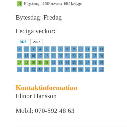
H
Högsäsong: 11500 kr/vecka, 1685 kr/dygn
Bytesdag: Fredag
Lediga veckor:
2026
2027
1
2
3
4
5
6
7
8
9
10
11
12
13
14
15
16
17
18
19
20
21
22
23
24
25
26
27
28
29
30
31
32
33
34
35
36
37
38
39
40
41
42
43
44
45
46
47
48
49
50
51
52
Kontaktinformation
Elinor Hansson
Mobil: 070-892 48 63