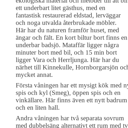
ekologiska material och metoder till att bli
ett underbart litet gästhus, med en
fantastisk restaurerad eldstad, lerväggar
och noga utvalda återbrukade möbler.
Här har du naturen framför huset, med
ängar och fält. En kort biltur bort finns en
underbar badsjö. Mataffär ligger några
minuter bort med bil, och 15 min bort
ligger Vara och Herrljunga. Här har du
närhet till Kinnekulle, Hornborgarsjön oc
mycket annat.
Första våningen har ett mysigt kök med n
spis och kyl (Smeg), öppen spis och en
vinkällare. Här finns även ett nytt badrum
och en liten hall.
Andra våningen har två separata sovrum
med dubbelsäng alternativt ett rum med t