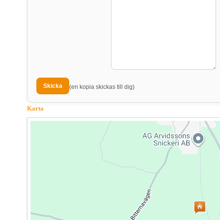
(en kopia skickas till dig)
Karta