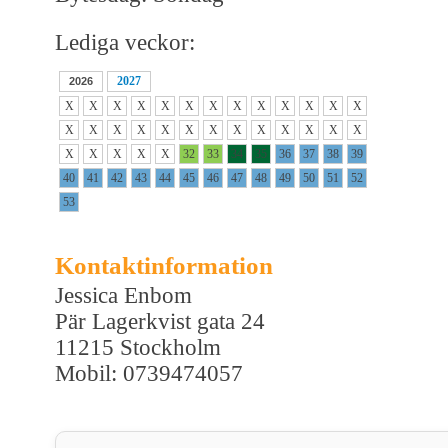
Lediga veckor:
2027
2026
X
X
X
X
X
X
X
X
X
X
X
X
X
X
X
X
X
X
X
X
X
X
X
X
X
X
X
X
X
X
X
32
33
34
35
36
37
38
39
40
41
42
43
44
45
46
47
48
49
50
51
52
53
Kontaktinformation
Jessica Enbom
Pär Lagerkvist gata 24
11215 Stockholm
Mobil: 0739474057