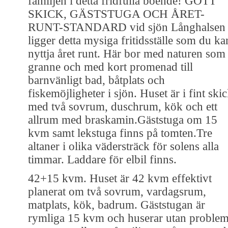
familjen i detta fridfulla boende! GOTT
SKICK, GÄSTSTUGA OCH ÅRET-
RUNT-STANDARD vid sjön Långhalsen
ligger detta mysiga fritidsställe som du ka
nyttja året runt. Här bor med naturen som
granne och med kort promenad till
barnvänligt bad, båtplats och
fiskemöjligheter i sjön. Huset är i fint ski
med två sovrum, duschrum, kök och ett
allrum med braskamin.Gäststuga om 15
kvm samt lekstuga finns på tomten.Tre
altaner i olika vädersträck för solens alla
timmar. Laddare för elbil finns.
42+15 kvm. Huset är 42 kvm effektivt
planerat om två sovrum, vardagsrum,
matplats, kök, badrum. Gäststugan är
rymliga 15 kvm och huserar utan proble