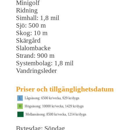
Minigolf
Ridning
Simhall: 1,8 mil
Sjö: 500 m
Skog: 10 m
Skärgård
Slalombacke
Strand: 900 m
Systembolag: 1,8 mil
Vandringsleder
Priser och tillgänglighetsdatum
L
Lågsäsong: 6500 kr/vecka, 929 kr/dygn
H
Högsäsong: 10000 kr/vecka, 1429 kr/dygn
M1
Mellansäsong: 8500 kr/vecka, 1214 kr/dygn
Bytesdag: Söndag