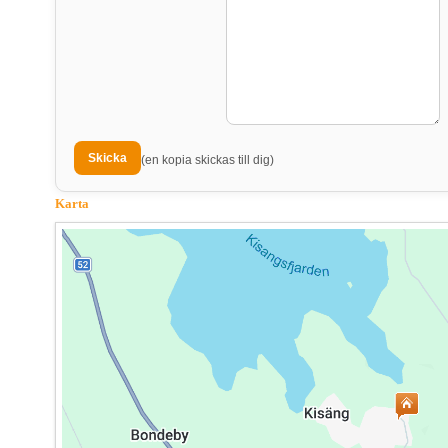
(en kopia skickas till dig)
Karta