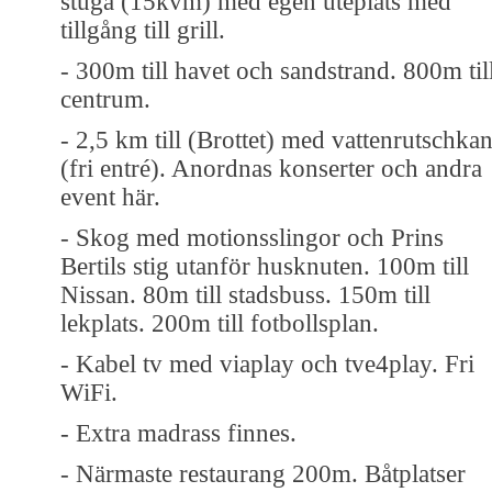
stuga (15kvm) med egen uteplats med
tillgång till grill.
- 300m till havet och sandstrand. 800m til
centrum.
- 2,5 km till (Brottet) med vattenrutschka
(fri entré). Anordnas konserter och andra
event här.
- Skog med motionsslingor och Prins
Bertils stig utanför husknuten. 100m till
Nissan. 80m till stadsbuss. 150m till
lekplats. 200m till fotbollsplan.
- Kabel tv med viaplay och tve4play. Fri
WiFi.
- Extra madrass finnes.
- Närmaste restaurang 200m. Båtplatser