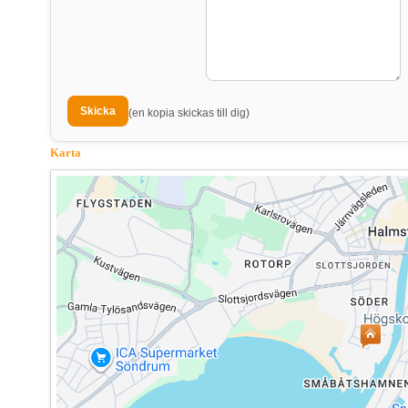
(en kopia skickas till dig)
Karta