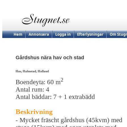
Hem
Annonsera
Logga in
Efterlysningar
Om Stugn
Gårdshus nära hav och stad
Hus, Halmstad, Halland
2
Boendeyta: 60 m
Antal rum: 4
Antal bäddar: 7 + 1 extrabädd
Beskrivning
- Mycket fräscht gårdshus (45kvm) med