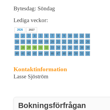
Bytesdag: Söndag
Lediga veckor:
2026
2027
1
2
3
4
5
6
7
8
9
10
11
12
13
14
15
16
17
18
19
20
21
22
23
24
25
26
27
28
29
30
31
32
33
34
35
36
37
38
39
40
41
42
43
44
45
46
47
48
49
50
51
52
Kontaktinformation
Lasse Sjöström
Bokningsförfrågan