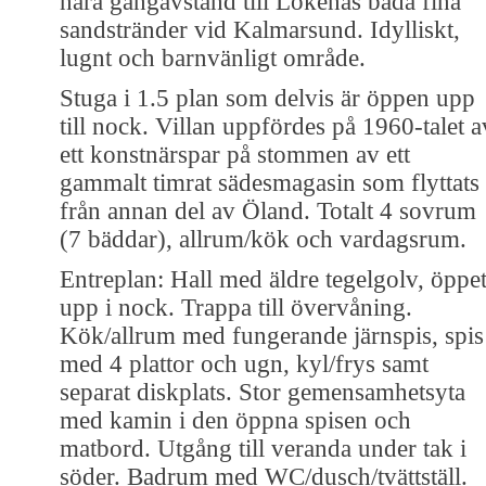
nära gångavstånd till Lökenäs båda fina
sandstränder vid Kalmarsund. Idylliskt,
lugnt och barnvänligt område.
Stuga i 1.5 plan som delvis är öppen upp
till nock. Villan uppfördes på 1960-talet a
ett konstnärspar på stommen av ett
gammalt timrat sädesmagasin som flyttats
från annan del av Öland. Totalt 4 sovrum
(7 bäddar), allrum/kök och vardagsrum.
Entreplan: Hall med äldre tegelgolv, öppe
upp i nock. Trappa till övervåning.
Kök/allrum med fungerande järnspis, spis
med 4 plattor och ugn, kyl/frys samt
separat diskplats. Stor gemensamhetsyta
med kamin i den öppna spisen och
matbord. Utgång till veranda under tak i
söder. Badrum med WC/dusch/tvättställ.