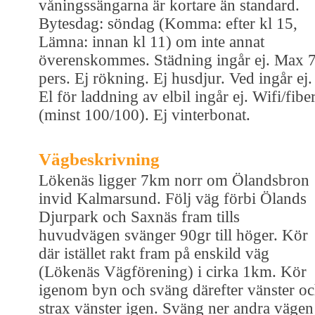
våningssängarna är kortare än standard.
Bytesdag: söndag (Komma: efter kl 15,
Lämna: innan kl 11) om inte annat
överenskommes. Städning ingår ej. Max 
pers. Ej rökning. Ej husdjur. Ved ingår ej.
El för laddning av elbil ingår ej. Wifi/fibe
(minst 100/100). Ej vinterbonat.
Vägbeskrivning
Lökenäs ligger 7km norr om Ölandsbron
invid Kalmarsund. Följ väg förbi Ölands
Djurpark och Saxnäs fram tills
huvudvägen svänger 90gr till höger. Kör
där istället rakt fram på enskild väg
(Lökenäs Vägförening) i cirka 1km. Kör
igenom byn och sväng därefter vänster o
strax vänster igen. Sväng ner andra vägen