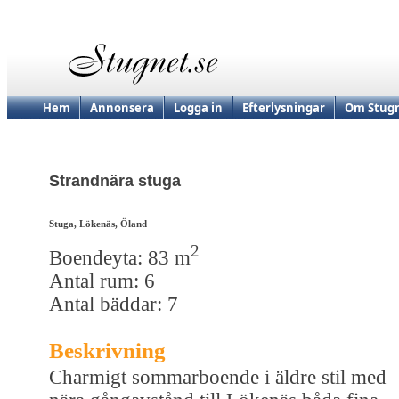
Hem
Annonsera
Logga in
Efterlysningar
Om Stugn
Strandnära stuga
Stuga, Lökenäs, Öland
2
Boendeyta: 83 m
Antal rum: 6
Antal bäddar: 7
Beskrivning
Charmigt sommarboende i äldre stil med