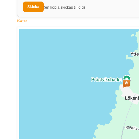
(en kopia skickas till dig)
Karta