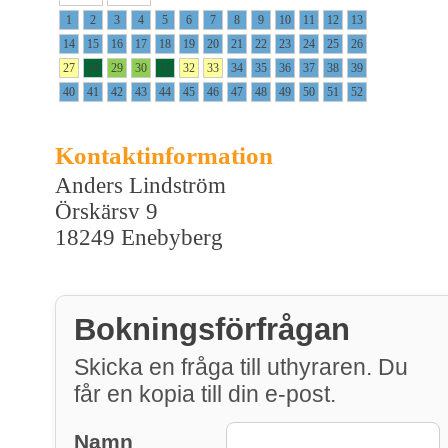
1
2
3
4
5
6
7
8
9
10
11
12
13
14
15
16
17
18
19
20
21
22
23
24
25
26
27
28
29
30
31
32
33
34
35
36
37
38
39
40
41
42
43
44
45
46
47
48
49
50
51
52
Kontaktinformation
Anders Lindström
Örskärsv 9
18249 Enebyberg
Bokningsförfrågan
Skicka en fråga till uthyraren. Du
får en kopia till din e-post.
Namn