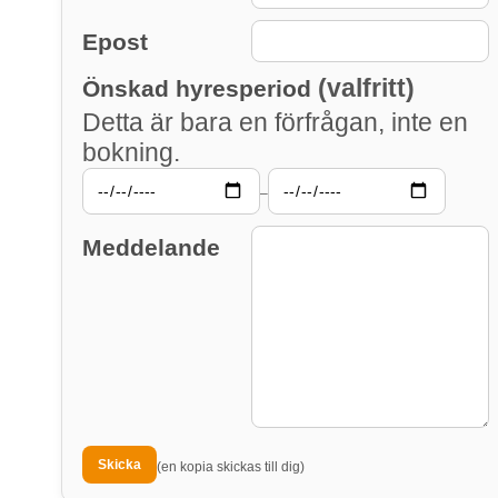
Epost
(valfritt)
Önskad hyresperiod
Detta är bara en förfrågan, inte en
bokning.
–
Meddelande
(en kopia skickas till dig)