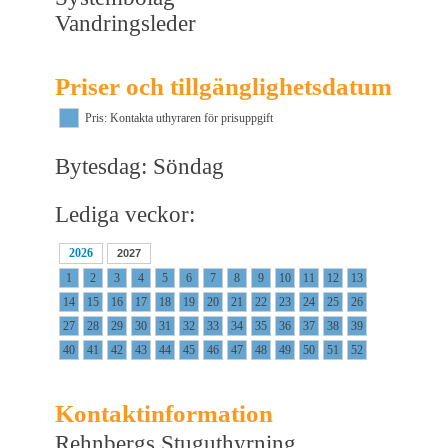
Vandringsleder
Priser och tillgänglighetsdatum
Pris: Kontakta uthyraren för prisuppgift
Bytesdag: Söndag
Lediga veckor:
2026
2027
1
2
3
4
5
6
7
8
9
10
11
12
13
14
15
16
17
18
19
20
21
22
23
24
25
26
27
28
29
30
31
32
33
34
35
36
37
38
39
40
41
42
43
44
45
46
47
48
49
50
51
52
Kontaktinformation
Rehnbergs Stuguthyrning