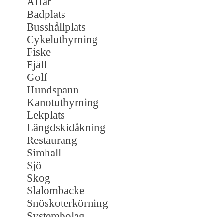
Affär
Badplats
Busshållplats
Cykeluthyrning
Fiske
Fjäll
Golf
Hundspann
Kanotuthyrning
Lekplats
Längdskidåkning
Restaurang
Simhall
Sjö
Skog
Slalombacke
Snöskoterkörning
Systembolag