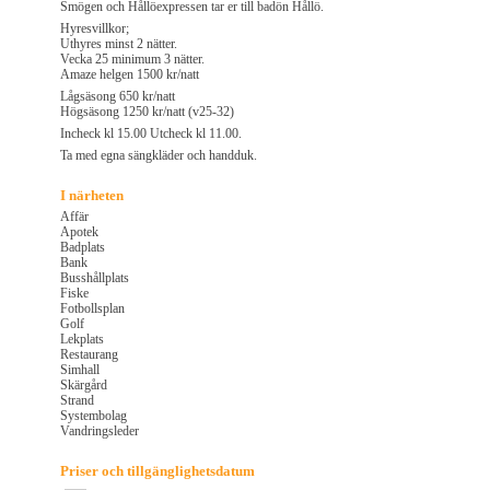
Smögen och Hållöexpressen tar er till badön Hållö.
Hyresvillkor;
Uthyres minst 2 nätter.
Vecka 25 minimum 3 nätter.
Amaze helgen 1500 kr/natt
Lågsäsong 650 kr/natt
Högsäsong 1250 kr/natt (v25-32)
Incheck kl 15.00 Utcheck kl 11.00.
Ta med egna sängkläder och handduk.
I närheten
Affär
Apotek
Badplats
Bank
Busshållplats
Fiske
Fotbollsplan
Golf
Lekplats
Restaurang
Simhall
Skärgård
Strand
Systembolag
Vandringsleder
Priser och tillgänglighetsdatum