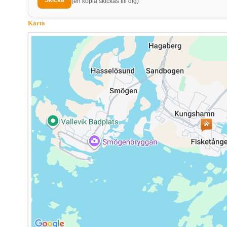
(en kopia skickas till dig)
Karta