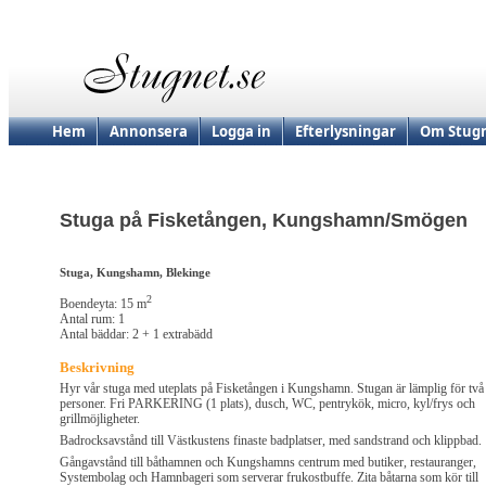
Hem
Annonsera
Logga in
Efterlysningar
Om Stugn
Stuga på Fisketången, Kungshamn/Smögen
Stuga, Kungshamn, Blekinge
2
Boendeyta: 15 m
Antal rum: 1
Antal bäddar: 2 + 1 extrabädd
Beskrivning
Hyr vår stuga med uteplats på Fisketången i Kungshamn. Stugan är lämplig för två
personer. Fri PARKERING (1 plats), dusch, WC, pentrykök, micro, kyl/frys och
grillmöjligheter.
Badrocksavstånd till Västkustens finaste badplatser, med sandstrand och klippbad.
Gångavstånd till båthamnen och Kungshamns centrum med butiker, restauranger,
Systembolag och Hamnbageri som serverar frukostbuffe. Zita båtarna som kör till