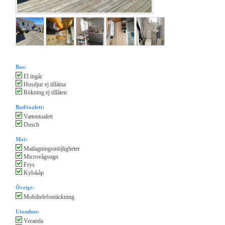
Bas:
El ingår
Husdjur ej tillåtna
Rökning ej tillåten
Bad/toalett:
Vattentoalett
Dusch
Mat:
Matlagningsmöjligheter
Microvågsugn
Frys
Kylskåp
Övrigt:
Mobiltelefontäckning
Utomhus:
Veranda