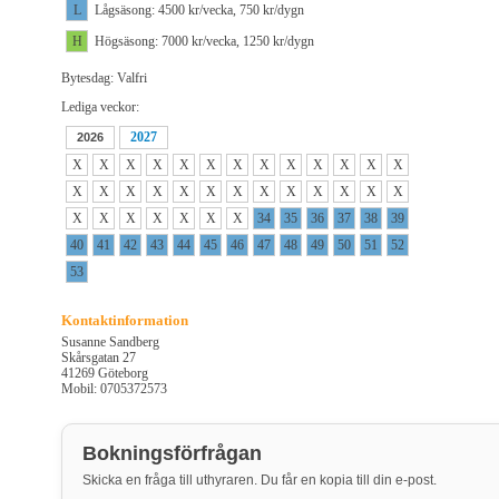
L
Lågsäsong: 4500 kr/vecka, 750 kr/dygn
H
Högsäsong: 7000 kr/vecka, 1250 kr/dygn
Bytesdag: Valfri
Lediga veckor:
2027
2026
X
X
X
X
X
X
X
X
X
X
X
X
X
X
X
X
X
X
X
X
X
X
X
X
X
X
X
X
X
X
X
X
X
34
35
36
37
38
39
40
41
42
43
44
45
46
47
48
49
50
51
52
53
Kontaktinformation
Susanne Sandberg
Skårsgatan 27
41269 Göteborg
Mobil: 0705372573
Bokningsförfrågan
Skicka en fråga till uthyraren. Du får en kopia till din e-post.