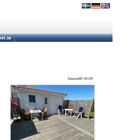
et.se
AnnonsID 26130